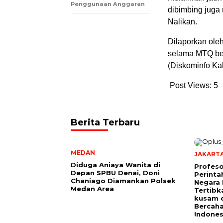
Penggunaan Anggaran
dibimbing juga
Nalikan.
Dilaporkan oleh
selama MTQ be
(Diskominfo K
Post Views:
5
Berita Terbaru
MEDAN
JAKART
Diduga Aniaya Wanita di
Profeso
Depan SPBU Denai, Doni
Perinta
Chaniago Diamankan Polsek
Negara 
Medan Area
Tertibk
kusam 
Bercah
Indones