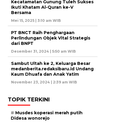
Kecatamatan Gunung Tuleh Sukses
Ikuti Khatam Al-Quran ke-V
Bersama
Mei 15, 2025 | 3:10 am WIB
PT BNCT Raih Penghargaan
Perlindungan Objek Vital Strategis
dari BNPT
Desember 31, 2024 | 5:50 am WIB
Sambut Ultah ke 2, Keluarga Besar
medanberita.redaksibaru.id Undang
Kaum Dhuafa dan Anak Yatim
November 23, 2024 | 2:39 am WIB
TOPIK TERKINI
Musdes koperasi merah putih
Didesa wonorejo