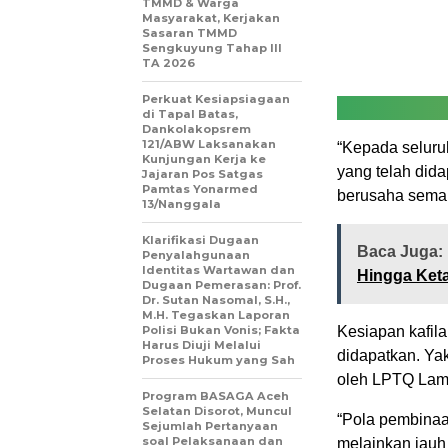
TMMD & Warga
Masyarakat, Kerjakan
Sasaran TMMD
Sengkuyung Tahap III
TA 2026
Perkuat Kesiapsiagaan
di Tapal Batas,
Dankolakopsrem
121/ABW Laksanakan
“Kepada seluru
Kunjungan Kerja ke
yang telah did
Jajaran Pos Satgas
Pamtas Yonarmed
berusaha semak
13/Nanggala
Klarifikasi Dugaan
Baca Juga:
Penyalahgunaan
Identitas Wartawan dan
Hingga Ket
Dugaan Pemerasan: Prof.
Dr. Sutan Nasomal, S.H.,
M.H. Tegaskan Laporan
Polisi Bukan Vonis; Fakta
Kesiapan kafil
Harus Diuji Melalui
didapatkan. Yak
Proses Hukum yang Sah
oleh LPTQ Lam
Program BASAGA Aceh
Selatan Disorot, Muncul
“Pola pembinaa
Sejumlah Pertanyaan
soal Pelaksanaan dan
melainkan jauh 