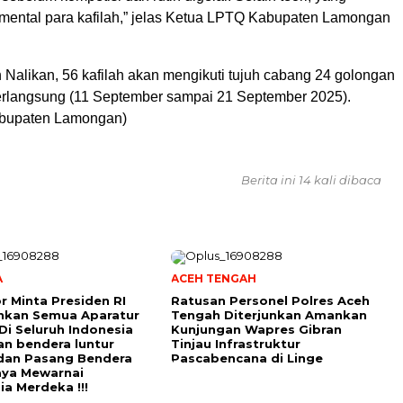
 mental para kafilah,” jelas Ketua LPTQ Kabupaten Lamongan
 Nalikan, 56 kafilah akan mengikuti tujuh cabang 24 golongan
rlangsung (11 September sampai 21 September 2025).
abupaten Lamongan)
Berita ini 14 kali dibaca
A
ACEH TENGAH
r Minta Presiden RI
Ratusan Personel Polres Aceh
hkan Semua Aparatur
Tengah Diterjunkan Amankan
Di Seluruh Indonesia
Kunjungan Wapres Gibran
an bendera luntur
Tinjau Infrastruktur
dan Pasang Bendera
Pascabencana di Linge
aya Mewarnai
ia Merdeka !!!