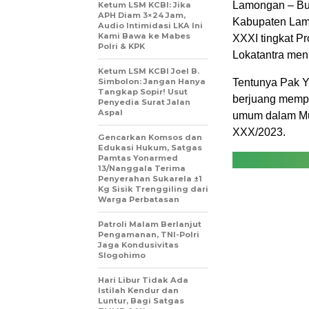
Lamongan – Bup
Ketum LSM KCBI: Jika
APH Diam 3×24 Jam,
Kabupaten Lamo
Audio Intimidasi LKA Ini
Kami Bawa ke Mabes
XXXI tingkat P
Polri & KPK
Lokatantra men
Ketum LSM KCBI Joel B.
Simbolon: Jangan Hanya
Tentunya Pak Y
Tangkap Sopir! Usut
berjuang mempe
Penyedia Surat Jalan
Aspal
umum dalam Mus
XXX/2023.
Gencarkan Komsos dan
Edukasi Hukum, Satgas
Pamtas Yonarmed
13/Nanggala Terima
Penyerahan Sukarela ±1
Kg Sisik Trenggiling dari
Warga Perbatasan
Patroli Malam Berlanjut
Pengamanan, TNI-Polri
Jaga Kondusivitas
Slogohimo
Hari Libur Tidak Ada
Istilah Kendur dan
Luntur, Bagi Satgas