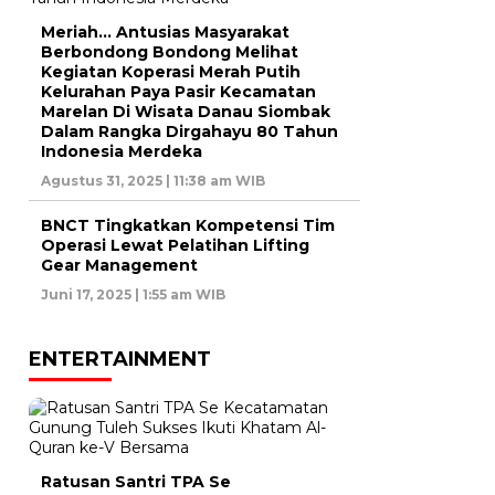
Meriah… Antusias Masyarakat
Berbondong Bondong Melihat
Kegiatan Koperasi Merah Putih
Kelurahan Paya Pasir Kecamatan
Marelan Di Wisata Danau Siombak
Dalam Rangka Dirgahayu 80 Tahun
Indonesia Merdeka
Agustus 31, 2025 | 11:38 am WIB
BNCT Tingkatkan Kompetensi Tim
Operasi Lewat Pelatihan Lifting
Gear Management
Juni 17, 2025 | 1:55 am WIB
ENTERTAINMENT
Ratusan Santri TPA Se