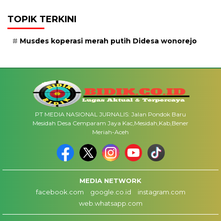
TOPIK TERKINI
Musdes koperasi merah putih Didesa wonorejo
PT MEDIA NASIONAL JURNALIS: Jalan Pondok Baru
Mesidah Desa Cemparam Jaya Kac,Mesidah,Kab,Bener
Meriah-Aceh
MEDIA NETWORK
facebook.com
google.co.id
instagram.com
web.whatsapp.com