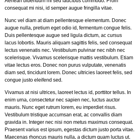
Aenean bibendum mi sed faucibus commodo. Proin
consequat mi nisi, id semper augue fringilla vitae.
Nunc vel diam at diam pellentesque elementum. Donec
augue nulla, pretium eget odio id, fermentum congue felis.
Duis pellentesque augue sed ligula dictum, ac cursus
lacus lobortis. Mauris aliquam sagittis felis, sed consequat
lectus venenatis nec. Vestibulum pulvinar nec nibh nec
scelerisque. Vivamus scelerisque mattis vestibulum. Etiam
vitae lectus eros. Donec non purus vulputate, venenatis
diam sed, tincidunt lorem. Donec ultricies laoreet felis, sed
congue justo eleifend sed.
Vivamus at nisi ultrices, laoreet lectus id, porttitor tellus. In
enim urna, consectetur nec sapien nec, luctus auctor
mauris. Nunc eget rutrum lorem, eu imperdiet risus.
Vestibulum tristique accumsan erat, ac convallis diam
gravida in. Integer nec nisi non metus maximus consequat.
Praesent varius est ipsum, egestas dictum justo porta vitae.
Maecenas rhoncus mauris nulla, a dictum quam luctus ut.