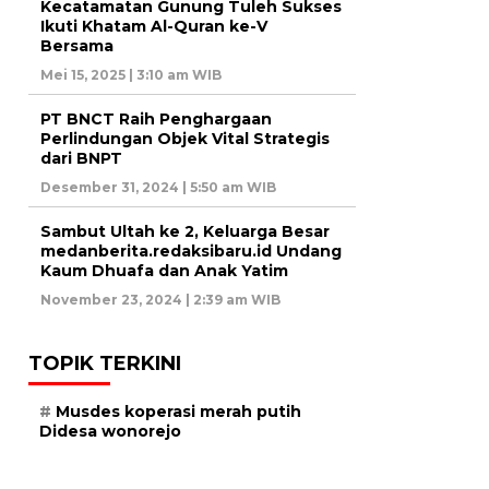
Kecatamatan Gunung Tuleh Sukses
Ikuti Khatam Al-Quran ke-V
Bersama
Mei 15, 2025 | 3:10 am WIB
PT BNCT Raih Penghargaan
Perlindungan Objek Vital Strategis
dari BNPT
Desember 31, 2024 | 5:50 am WIB
Sambut Ultah ke 2, Keluarga Besar
medanberita.redaksibaru.id Undang
Kaum Dhuafa dan Anak Yatim
November 23, 2024 | 2:39 am WIB
TOPIK TERKINI
Musdes koperasi merah putih
Didesa wonorejo