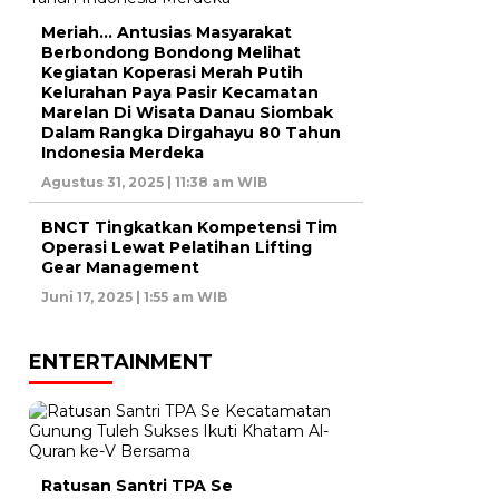
Meriah… Antusias Masyarakat
Berbondong Bondong Melihat
Kegiatan Koperasi Merah Putih
Kelurahan Paya Pasir Kecamatan
Marelan Di Wisata Danau Siombak
Dalam Rangka Dirgahayu 80 Tahun
Indonesia Merdeka
Agustus 31, 2025 | 11:38 am WIB
BNCT Tingkatkan Kompetensi Tim
Operasi Lewat Pelatihan Lifting
Gear Management
Juni 17, 2025 | 1:55 am WIB
ENTERTAINMENT
Ratusan Santri TPA Se