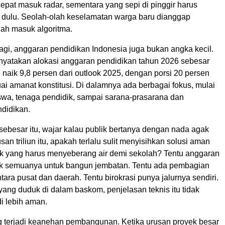
cepat masuk radar, sementara yang sepi di pinggir harus
 dulu. Seolah-olah keselamatan warga baru dianggap
ah masuk algoritma.
agi, anggaran pendidikan Indonesia juga bukan angka kecil.
yatakan alokasi anggaran pendidikan tahun 2026 sebesar
n, naik 9,8 persen dari outlook 2025, dengan porsi 20 persen
i amanat konstitusi. Di dalamnya ada berbagai fokus, mulai
iswa, tenaga pendidik, sampai sarana-prasarana dan
ndidikan.
ebesar itu, wajar kalau publik bertanya dengan nada agak
san triliun itu, apakah terlalu sulit menyisihkan solusi aman
k yang harus menyeberang air demi sekolah? Tentu anggaran
ak semuanya untuk bangun jembatan. Tentu ada pembagian
ra pusat dan daerah. Tentu birokrasi punya jalurnya sendiri.
yang duduk di dalam baskom, penjelasan teknis itu tidak
i lebih aman.
ng terjadi keanehan pembangunan. Ketika urusan proyek besar