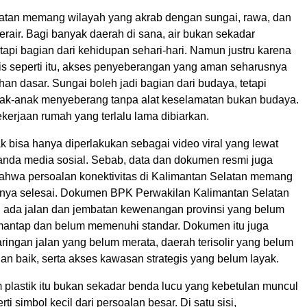
atan memang wilayah yang akrab dengan sungai, rawa, dan
rair. Bagi banyak daerah di sana, air bukan sekadar
api bagian dari kehidupan sehari-hari. Namun justru karena
fis seperti itu, akses penyeberangan yang aman seharusnya
an dasar. Sungai boleh jadi bagian dari budaya, tetapi
k-anak menyeberang tanpa alat keselamatan bukan budaya.
ekerjaan rumah yang terlalu lama dibiarkan.
ak bisa hanya diperlakukan sebagai video viral yang lewat
randa media sosial. Sebab, data dan dokumen resmi juga
hwa persoalan konektivitas di Kalimantan Selatan memang
nya selesai. Dokumen BPK Perwakilan Kalimantan Selatan
 ada jalan dan jembatan kewenangan provinsi yang belum
mantap dan belum memenuhi standar. Dokumen itu juga
ingan jalan yang belum merata, daerah terisolir yang belum
n baik, serta akses kawasan strategis yang belum layak.
 plastik itu bukan sekadar benda lucu yang kebetulan muncul
erti simbol kecil dari persoalan besar. Di satu sisi,