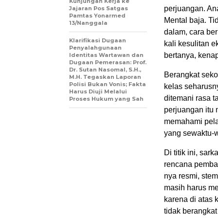
Kunjungan Kerja ke
perjuangan. An
Jajaran Pos Satgas
Pamtas Yonarmed
Mental baja. Ti
13/Nanggala
dalam, cara ber
Klarifikasi Dugaan
kali kesulitan e
Penyalahgunaan
bertanya, kena
Identitas Wartawan dan
Dugaan Pemerasan: Prof.
Dr. Sutan Nasomal, S.H.,
Berangkat seko
M.H. Tegaskan Laporan
Polisi Bukan Vonis; Fakta
kelas seharusny
Harus Diuji Melalui
ditemani rasa t
Proses Hukum yang Sah
perjuangan itu
memahami pela
yang sewaktu-wa
Di titik ini, s
rencana pembang
nya resmi, ste
masih harus m
karena di atas
tidak berangkat