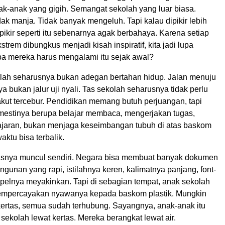
ak-anak yang gigih. Semangat sekolah yang luar biasa.
dak manja. Tidak banyak mengeluh. Tapi kalau dipikir lebih
pikir seperti itu sebenarnya agak berbahaya. Karena setiap
kstrem dibungkus menjadi kisah inspiratif, kita jadi lupa
pa mereka harus mengalami itu sejak awal?
lah seharusnya bukan adegan bertahan hidup. Jalan menuju
a bukan jalur uji nyali. Tas sekolah seharusnya tidak perlu
akut tercebur. Pendidikan memang butuh perjuangan, tapi
 mestinya berupa belajar membaca, mengerjakan tugas,
jaran, bukan menjaga keseimbangan tubuh di atas baskom
ktu bisa terbalik.
arkasnya muncul sendiri. Negara bisa membuat banyak dokumen
unan yang rapi, istilahnya keren, kalimatnya panjang, font-
mpelnya meyakinkan. Tapi di sebagian tempat, anak sekolah
empercayakan nyawanya kepada baskom plastik. Mungkin
 kertas, semua sudah terhubung. Sayangnya, anak-anak itu
 sekolah lewat kertas. Mereka berangkat lewat air.