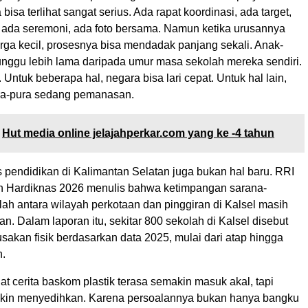
bisa terlihat sangat serius. Ada rapat koordinasi, ada target,
, ada seremoni, ada foto bersama. Namun ketika urusannya
rga kecil, prosesnya bisa mendadak panjang sekali. Anak-
nggu lebih lama daripada umur masa sekolah mereka sendiri.
ntuk beberapa hal, negara bisa lari cepat. Untuk hal lain,
ra-pura sedang pemanasan.
Hut media online jelajahperkar.com yang ke -4 tahun
as pendidikan di Kalimantan Selatan juga bukan hal baru. RRI
n Hardiknas 2026 menulis bahwa ketimpangan sarana-
ah antara wilayah perkotaan dan pinggiran di Kalsel masih
an. Dalam laporan itu, sekitar 800 sekolah di Kalsel disebut
akan fisik berdasarkan data 2025, mulai dari atap hingga
n.
t cerita baskom plastik terasa semakin masuk akal, tapi
kin menyedihkan. Karena persoalannya bukan hanya bangku