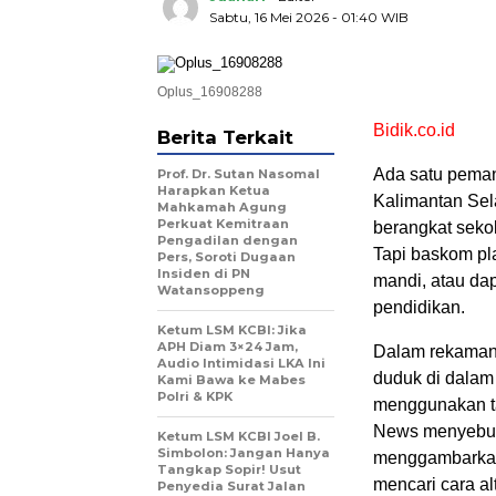
Sabtu, 16 Mei 2026 - 01:40 WIB
Oplus_16908288
Bidik.co.id
Berita Terkait
Ada satu peman
Prof. Dr. Sutan Nasomal
Harapkan Ketua
Kalimantan Sel
Mahkamah Agung
Perkuat Kemitraan
berangkat sekol
Pengadilan dengan
Tapi baskom pl
Pers, Soroti Dugaan
Insiden di PN
mandi, atau dap
Watansoppeng
pendidikan.
Ketum LSM KCBI: Jika
APH Diam 3×24 Jam,
Dalam rekaman 
Audio Intimidasi LKA Ini
duduk di dalam
Kami Bawa ke Mabes
Polri & KPK
menggunakan ta
News menyebut p
Ketum LSM KCBI Joel B.
Simbolon: Jangan Hanya
menggambarkan 
Tangkap Sopir! Usut
mencari cara al
Penyedia Surat Jalan