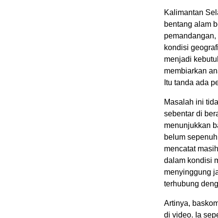
Kalimantan Sel
bentang alam be
pemandangan, t
kondisi geogra
menjadi kebutuh
membiarkan ana
Itu tanda ada p
Masalah ini tid
sebentar di be
menunjukkan ba
belum sepenuh
mencatat masih
dalam kondisi 
menyinggung jar
terhubung denga
Artinya, baskom
di video. Ia sep