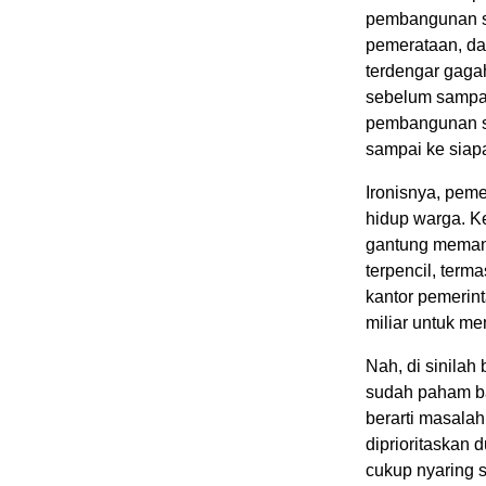
pembangunan se
pemerataan, da
terdengar gagah
sebelum sampai
pembangunan s
sampai ke siap
Ironisnya, pem
hidup warga. 
gantung memang
terpencil, ter
kantor pemerin
miliar untuk m
Nah, di sinilah
sudah paham b
berarti masalah
diprioritaskan 
cukup nyaring s