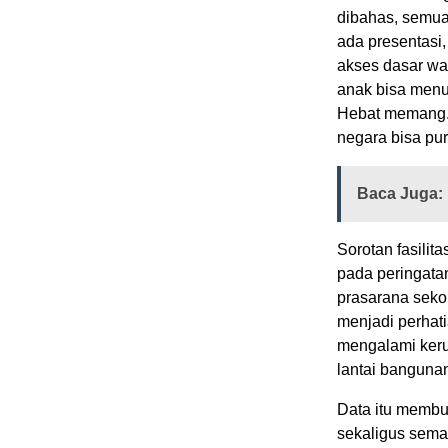
dibahas, semua 
ada presentasi
akses dasar wa
anak bisa menu
Hebat memang. U
negara bisa pu
Baca Juga:
Sorotan fasilit
pada peringata
prasarana sekol
menjadi perhati
mengalami kerus
lantai banguna
Data itu membua
sekaligus sema