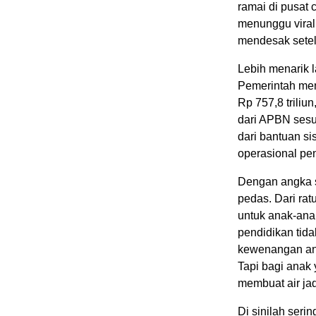
ramai di pusat 
menunggu viral
mendesak setel
Lebih menarik l
Pemerintah men
Rp 757,8 triliu
dari APBN sesua
dari bantuan s
operasional pe
Dengan angka s
pedas. Dari ratu
untuk anak-ana
pendidikan tid
kewenangan anta
Tapi bagi anak 
membuat air jad
Di sinilah seri