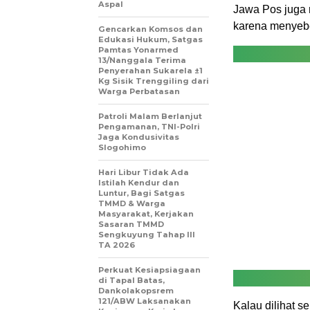
Aspal
Jawa Pos juga 
karena menyeb
Gencarkan Komsos dan
Edukasi Hukum, Satgas
Pamtas Yonarmed
13/Nanggala Terima
Penyerahan Sukarela ±1
Kg Sisik Trenggiling dari
Warga Perbatasan
Patroli Malam Berlanjut
Pengamanan, TNI-Polri
Jaga Kondusivitas
Slogohimo
Hari Libur Tidak Ada
Istilah Kendur dan
Luntur, Bagi Satgas
TMMD & Warga
Masyarakat, Kerjakan
Sasaran TMMD
Sengkuyung Tahap III
TA 2026
Perkuat Kesiapsiagaan
di Tapal Batas,
Dankolakopsrem
121/ABW Laksanakan
Kalau dilihat s