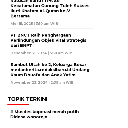
Ratusan Santri TPA Se
Kecatamatan Gunung Tuleh Sukses
Ikuti Khatam Al-Quran ke-V
Bersama
Mei 15, 2025 | 3:10 am WIB
PT BNCT Raih Penghargaan
Perlindungan Objek Vital Strategis
dari BNPT
Desember 31, 2024 | 5:50 am WIB
Sambut Ultah ke 2, Keluarga Besar
medanberita.redaksibaru.id Undang
Kaum Dhuafa dan Anak Yatim
November 23, 2024 | 2:39 am WIB
TOPIK TERKINI
Musdes koperasi merah putih
Didesa wonorejo