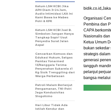
Ketum LSM KCBI: Jika
bidik.co.id,Jak
APH Diam 3×24 Jam,
Audio Intimidasi LKA Ini
Kami Bawa ke Mabes
Organisasi Cen
Polri & KPK
Pembina dan Pe
CAPA berkomit
Ketum LSM KCBI Joel B.
Simbolon: Jangan Hanya
Nasionalis dan 
Tangkap Sopir! Usut
Penyedia Surat Jalan
Ketua Umum Dew
Aspal
bukan sekedar 
strategis dala
Gencarkan Komsos dan
Edukasi Hukum, Satgas
generasi pener
Pamtas Yonarmed
13/Nanggala Terima
tangguh mandir
Penyerahan Sukarela ±1
pelanjut perju
Kg Sisik Trenggiling dari
Warga Perbatasan
bangsa melalui 
Patroli Malam Berlanjut
Pengamanan, TNI-Polri
Jaga Kondusivitas
Slogohimo
Hari Libur Tidak Ada
Istilah Kendur dan