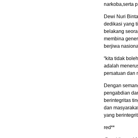
narkoba,serta p
Dewi Nuri Bint
dedikasi yang t
belakang seora
membina genera
berjiwa nasiona
“kita tidak bol
adalah menerus
persatuan dan
Dengan semang
pengabdian dan
berintegritas t
dan masyarakat
yang berintegrit
red**