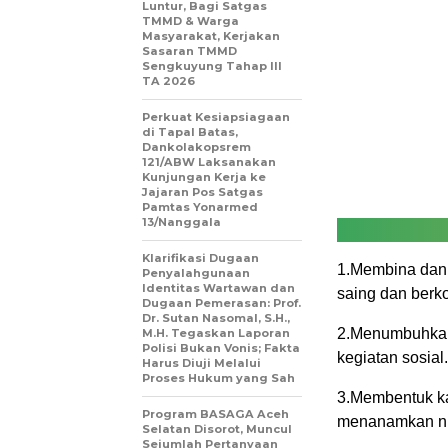
Luntur, Bagi Satgas
TMMD & Warga
Masyarakat, Kerjakan
Sasaran TMMD
Sengkuyung Tahap III
TA 2026
Perkuat Kesiapsiagaan
di Tapal Batas,
Dankolakopsrem
121/ABW Laksanakan
Kunjungan Kerja ke
Jajaran Pos Satgas
Pamtas Yonarmed
13/Nanggala
Klarifikasi Dugaan
1.Membina dan
Penyalahgunaan
Identitas Wartawan dan
saing dan berko
Dugaan Pemerasan: Prof.
Dr. Sutan Nasomal, S.H.,
2.Menumbuhkan 
M.H. Tegaskan Laporan
Polisi Bukan Vonis; Fakta
kegiatan sosial.
Harus Diuji Melalui
Proses Hukum yang Sah
3.Membentuk kar
Program BASAGA Aceh
menanamkan nil
Selatan Disorot, Muncul
Sejumlah Pertanyaan