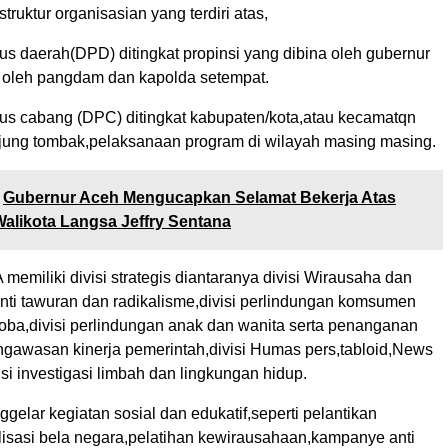
truktur organisasian yang terdiri atas,
s daerah(DPD) ditingkat propinsi yang dibina oleh gubernur
gi oleh pangdam dan kapolda setempat.
s cabang (DPC) ditingkat kabupaten/kota,atau kecamatqn
jung tombak,pelaksanaan program di wilayah masing masing.
Gubernur Aceh Mengucapkan Selamat Bekerja Atas
Walikota Langsa Jeffry Sentana
 memiliki divisi strategis diantaranya divisi Wirausaha dan
 anti tawuran dan radikalisme,divisi perlindungan komsumen
rkoba,divisi perlindungan anak dan wanita serta penanganan
ngawasan kinerja pemerintah,divisi Humas pers,tabloid,News
visi investigasi limbah dan lingkungan hidup.
gelar kegiatan sosial dan edukatif,seperti pelantikan
lisasi bela negara,pelatihan kewirausahaan,kampanye anti