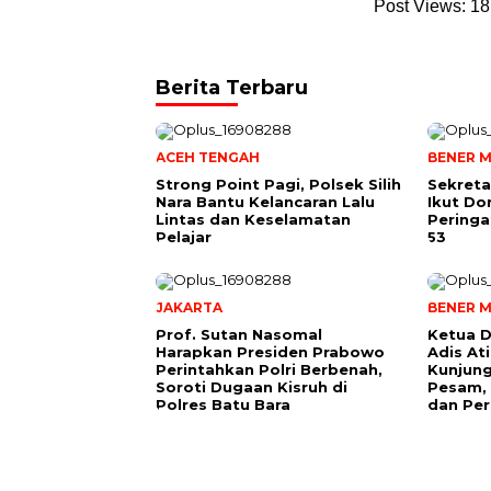
Post Views:
18
Berita Terbaru
ACEH TENGAH
BENER M
Strong Point Pagi, Polsek Silih
Sekreta
Nara Bantu Kelancaran Lalu
Ikut Do
Lintas dan Keselamatan
Peringa
Pelajar
53
JAKARTA
BENER M
Prof. Sutan Nasomal
Ketua D
Harapkan Presiden Prabowo
Adis A
Perintahkan Polri Berbenah,
Kunjung
Soroti Dugaan Kisruh di
Pesam, 
Polres Batu Bara
dan Per