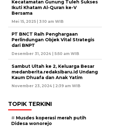
Kecatamatan Gunung Tuleh Sukses
Ikuti Khatam Al-Quran ke-V
Bersama
Mei 15, 2025 | 3:10 am WIB
PT BNCT Raih Penghargaan
Perlindungan Objek Vital Strategis
dari BNPT
Desember 31, 2024 | 5:50 am WIB
Sambut Ultah ke 2, Keluarga Besar
medanberita.redaksibaru.id Undang
Kaum Dhuafa dan Anak Yatim
November 23, 2024 | 2:39 am WIB
TOPIK TERKINI
Musdes koperasi merah putih
Didesa wonorejo