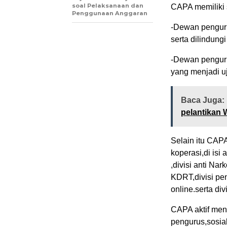
soal Pelaksanaan dan
CAPA memiliki s
Penggunaan Anggaran
-Dewan penguru
serta dilindun
-Dewan penguru
yang menjadi u
Baca Juga:
pelantikan 
Selain itu CAPA
koperasi,di isi
,divisi anti Na
KDRT,divisi pe
online.serta di
CAPA aktif meng
pengurus,sosia