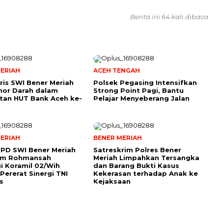
Berita ini 64 kali dibaca
ERIAH
ACEH TENGAH
ris SWI Bener Meriah
Polsek Pegasing Intensifkan
nor Darah dalam
Strong Point Pagi, Bantu
tan HUT Bank Aceh ke-
Pelajar Menyeberang Jalan
ERIAH
BENER MERIAH
PD SWI Bener Meriah
Satreskrim Polres Bener
tim Rohmansah
Meriah Limpahkan Tersangka
i Koramil 02/Wih
dan Barang Bukti Kasus
Pererat Sinergi TNI
Kekerasan terhadap Anak ke
s
Kejaksaan