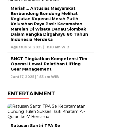
Meriah… Antusias Masyarakat
Berbondong Bondong Melihat
Kegiatan Koperasi Merah Putih
Kelurahan Paya Pasir Kecamatan
Marelan Di Wisata Danau Siombak
Dalam Rangka Dirgahayu 80 Tahun
Indonesia Merdeka
Agustus 31, 2025 | 11:38 am WIB
BNCT Tingkatkan Kompetensi Tim
Operasi Lewat Pelatihan Lifting
Gear Management
Juni 17, 2025 | 1:55 am WIB
ENTERTAINMENT
Ratusan Santri TPA Se