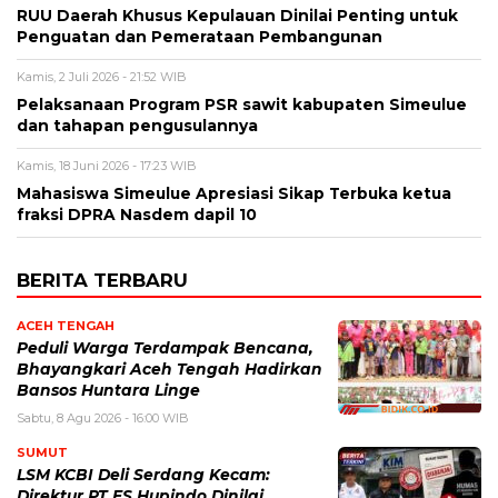
RUU Daerah Khusus Kepulauan Dinilai Penting untuk
Penguatan dan Pemerataan Pembangunan
Kamis, 2 Juli 2026 - 21:52 WIB
Pelaksanaan Program PSR sawit kabupaten Simeulue
dan tahapan pengusulannya
Kamis, 18 Juni 2026 - 17:23 WIB
Mahasiswa Simeulue Apresiasi Sikap Terbuka ketua
fraksi DPRA Nasdem dapil 10
BERITA TERBARU
ACEH TENGAH
Peduli Warga Terdampak Bencana,
Bhayangkari Aceh Tengah Hadirkan
Bansos Huntara Linge
Sabtu, 8 Agu 2026 - 16:00 WIB
SUMUT
LSM KCBI Deli Serdang Kecam:
Direktur PT ES Hupindo Dinilai