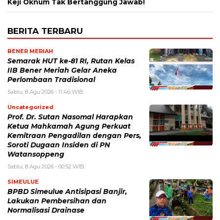
Keji Oknum Tak Bertanggung Jawab!
BERITA TERBARU
BENER MERIAH
Semarak HUT ke-81 RI, Rutan Kelas
IIB Bener Meriah Gelar Aneka
Perlombaan Tradisional
Sabtu, 8 Agu 2026 - 11:46 WIB
Uncategorized
Prof. Dr. Sutan Nasomal Harapkan
Ketua Mahkamah Agung Perkuat
Kemitraan Pengadilan dengan Pers,
Soroti Dugaan Insiden di PN
Watansoppeng
Sabtu, 8 Agu 2026 - 00:52 WIB
SIMEULUE
BPBD Simeulue Antisipasi Banjir,
Lakukan Pembersihan dan
Normalisasi Drainase