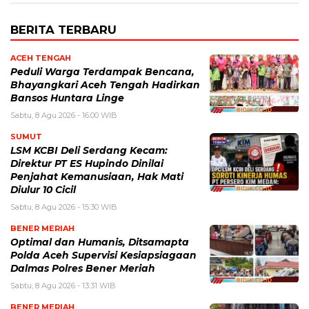
BERITA TERBARU
ACEH TENGAH
Peduli Warga Terdampak Bencana,
Bhayangkari Aceh Tengah Hadirkan
Bansos Huntara Linge
Sabtu, 8 Agu 2026 - 16:00 WIB
SUMUT
LSM KCBI Deli Serdang Kecam:
Direktur PT ES Hupindo Dinilai
Penjahat Kemanusiaan, Hak Mati
Diulur 10 Cicil
Sabtu, 8 Agu 2026 - 15:30 WIB
BENER MERIAH
Optimal dan Humanis, Ditsamapta
Polda Aceh Supervisi Kesiapsiagaan
Dalmas Polres Bener Meriah
Sabtu, 8 Agu 2026 - 13:31 WIB
BENER MERIAH