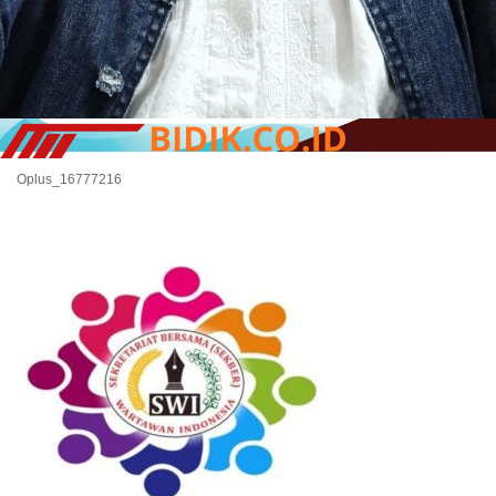
Oplus_16777216