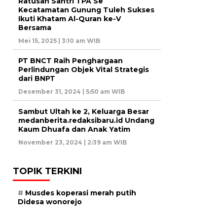
Ratusan Santri TPA Se
Kecatamatan Gunung Tuleh Sukses
Ikuti Khatam Al-Quran ke-V
Bersama
Mei 15, 2025 | 3:10 am WIB
PT BNCT Raih Penghargaan
Perlindungan Objek Vital Strategis
dari BNPT
Desember 31, 2024 | 5:50 am WIB
Sambut Ultah ke 2, Keluarga Besar
medanberita.redaksibaru.id Undang
Kaum Dhuafa dan Anak Yatim
November 23, 2024 | 2:39 am WIB
TOPIK TERKINI
Musdes koperasi merah putih
Didesa wonorejo