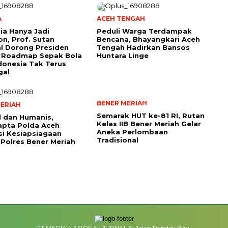
A
ACEH TENGAH
ia Hanya Jadi
Peduli Warga Terdampak
n, Prof. Sutan
Bencana, Bhayangkari Aceh
l Dorong Presiden
Tengah Hadirkan Bansos
 Roadmap Sepak Bola
Huntara Linge
donesia Tak Terus
gal
BENER MERIAH
ERIAH
Semarak HUT ke-81 RI, Rutan
 dan Humanis,
Kelas IIB Bener Meriah Gelar
apta Polda Aceh
Aneka Perlombaan
si Kesiapsiagaan
Tradisional
Polres Bener Meriah
PT MEDIA NASIONAL JURNALIS: Jalan Pondok Baru