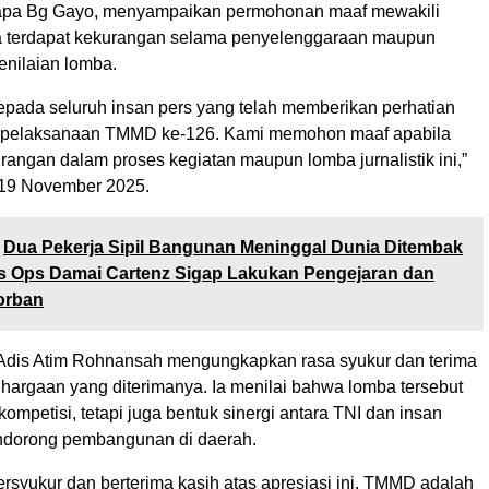
sapa Bg Gayo, menyampaikan permohonan maaf mewakili
a terdapat kekurangan selama penyelenggaraan maupun
enilaian lomba.
kepada seluruh insan pers yang telah memberikan perhatian
p pelaksanaan TMMD ke-126. Kami memohon maaf apabila
angan dalam proses kegiatan maupun lomba jurnalistik ini,”
 19 November 2025.
Dua Pekerja Sipil Bangunan Meninggal Dunia Ditembak
s Ops Damai Cartenz Sigap Lakukan Pengejaran dan
orban
 Adis Atim Rohnansah mengungkapkan rasa syukur dan terima
ghargaan yang diterimanya. Ia menilai bahwa lomba tersebut
ompetisi, tetapi juga bentuk sinergi antara TNI dan insan
ndorong pembangunan di daerah.
rsyukur dan berterima kasih atas apresiasi ini. TMMD adalah