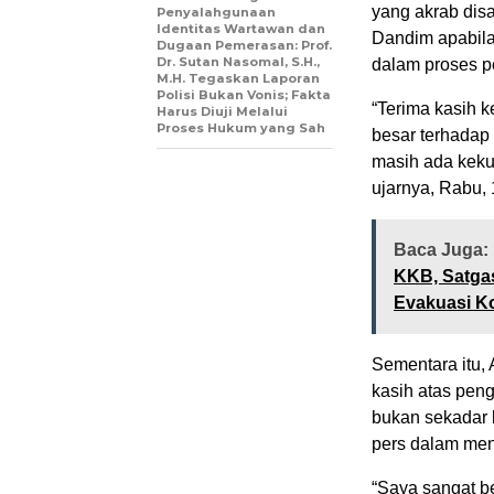
yang akrab di
Penyalahgunaan
Identitas Wartawan dan
Dandim apabil
Dugaan Pemerasan: Prof.
Dr. Sutan Nasomal, S.H.,
dalam proses p
M.H. Tegaskan Laporan
Polisi Bukan Vonis; Fakta
“Terima kasih 
Harus Diuji Melalui
Proses Hukum yang Sah
besar terhada
masih ada kekur
ujarnya, Rabu,
Baca Juga:
KKB, Satga
Evakuasi K
Sementara itu,
kasih atas pen
bukan sekadar k
pers dalam me
“Saya sangat be