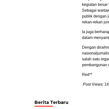
kegiatan besar
Sebagai wartaw
publik dengan j
rekan-rekan jur
Ia juga berhara
dalam menyamp
Dengan diraihn
nasionaljurnal
salah satu org
pembangunan di
Red**
Post Views:
14
Berita Terbaru