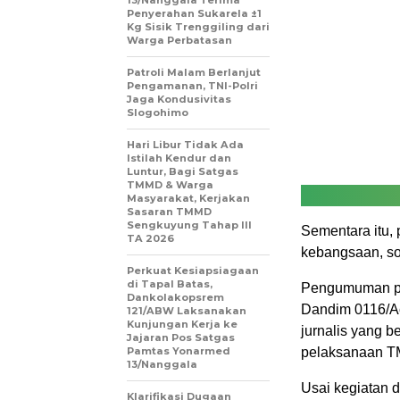
13/Nanggala Terima
Penyerahan Sukarela ±1
Kg Sisik Trenggiling dari
Warga Perbatasan
Patroli Malam Berlanjut
Pengamanan, TNI-Polri
Jaga Kondusivitas
Slogohimo
Hari Libur Tidak Ada
Istilah Kendur dan
Luntur, Bagi Satgas
TMMD & Warga
Masyarakat, Kerjakan
Sasaran TMMD
Sengkuyung Tahap III
Sementara itu,
TA 2026
kebangsaan, so
Perkuat Kesiapsiagaan
di Tapal Batas,
Pengumuman pem
Dankolakopsrem
Dandim 0116/Ac
121/ABW Laksanakan
Kunjungan Kerja ke
jurnalis yang b
Jajaran Pos Satgas
Pamtas Yonarmed
pelaksanaan T
13/Nanggala
Usai kegiatan 
Klarifikasi Dugaan