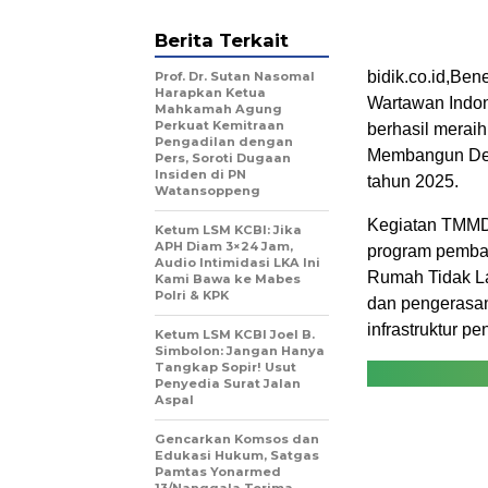
Berita Terkait
bidik.co.id,Be
Prof. Dr. Sutan Nasomal
Harapkan Ketua
Wartawan Indon
Mahkamah Agung
Perkuat Kemitraan
berhasil meraih
Pengadilan dengan
Membangun Des
Pers, Soroti Dugaan
Insiden di PN
tahun 2025.
Watansoppeng
Kegiatan TMMD
Ketum LSM KCBI: Jika
APH Diam 3×24 Jam,
program pembang
Audio Intimidasi LKA Ini
Rumah Tidak La
Kami Bawa ke Mabes
Polri & KPK
dan pengerasan
infrastruktur p
Ketum LSM KCBI Joel B.
Simbolon: Jangan Hanya
Tangkap Sopir! Usut
Penyedia Surat Jalan
Aspal
Gencarkan Komsos dan
Edukasi Hukum, Satgas
Pamtas Yonarmed