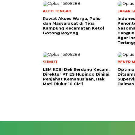
ACEH TENGAH
JAKART
Rawat Akses Warga, Polisi
Indones
dan Masyarakat di Tiga
Penonto
Kampung Kecamatan Ketol
Nasoma
Gotong Royong
Bangun
Agar In
Terting
SUMUT
BENER M
LSM KCBI Deli Serdang Kecam:
Optimal
Direktur PT ES Hupindo Dinilai
Ditsam
Penjahat Kemanusiaan, Hak
Supervi
Mati Diulur 10 Cicil
Dalmas 