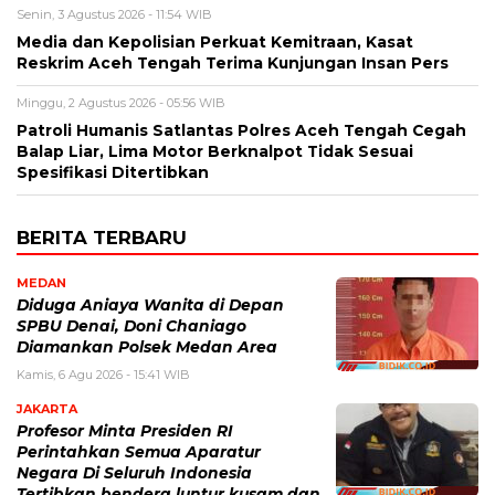
Senin, 3 Agustus 2026 - 11:54 WIB
Media dan Kepolisian Perkuat Kemitraan, Kasat
Reskrim Aceh Tengah Terima Kunjungan Insan Pers
Minggu, 2 Agustus 2026 - 05:56 WIB
Patroli Humanis Satlantas Polres Aceh Tengah Cegah
Balap Liar, Lima Motor Berknalpot Tidak Sesuai
Spesifikasi Ditertibkan
BERITA TERBARU
MEDAN
Diduga Aniaya Wanita di Depan
SPBU Denai, Doni Chaniago
Diamankan Polsek Medan Area
Kamis, 6 Agu 2026 - 15:41 WIB
JAKARTA
Profesor Minta Presiden RI
Perintahkan Semua Aparatur
Negara Di Seluruh Indonesia
Tertibkan bendera luntur kusam dan