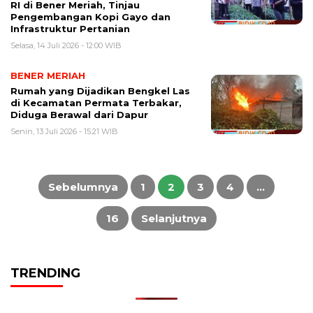
RI di Bener Meriah, Tinjau
Pengembangan Kopi Gayo dan
Infrastruktur Pertanian
Selasa, 14 Juli 2026 - 12:00 WIB
BENER MERIAH
Rumah yang Dijadikan Bengkel Las
di Kecamatan Permata Terbakar,
Diduga Berawal dari Dapur
Senin, 13 Juli 2026 - 15:21 WIB
Paginasi
pos
Sebelumnya
1
2
3
4
…
16
Selanjutnya
TRENDING