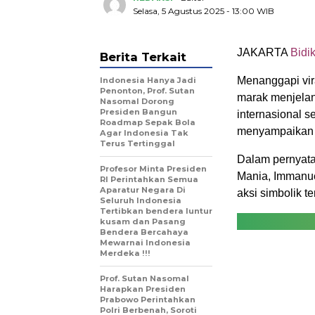
Selasa, 5 Agustus 2025 - 13:00 WIB
JAKARTA
Bidik
Berita Terkait
Menanggapi vir
Indonesia Hanya Jadi
Penonton, Prof. Sutan
marak menjelan
Nasomal Dorong
Presiden Bangun
internasional s
Roadmap Sepak Bola
menyampaikan 
Agar Indonesia Tak
Terus Tertinggal
Dalam pernyata
Profesor Minta Presiden
Mania, Immanuel
RI Perintahkan Semua
Aparatur Negara Di
aksi simbolik t
Seluruh Indonesia
Tertibkan bendera luntur
kusam dan Pasang
Bendera Bercahaya
Mewarnai Indonesia
Merdeka !!!
Prof. Sutan Nasomal
Harapkan Presiden
Prabowo Perintahkan
Polri Berbenah, Soroti