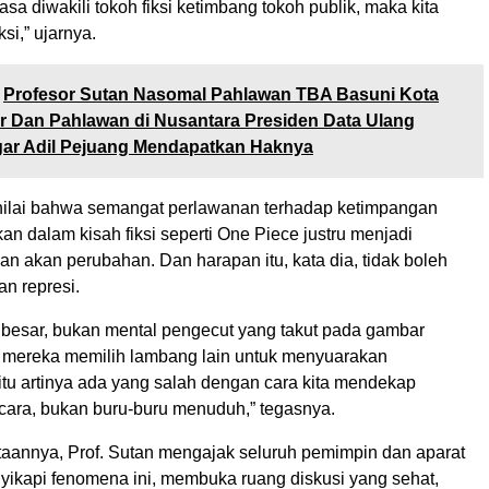
sa diwakili tokoh fiksi ketimbang tokoh publik, maka kita
si,” ujarnya.
Profesor Sutan Nasomal Pahlawan TBA Basuni Kota
 Dan Pahlawan di Nusantara Presiden Data Ulang
gar Adil Pejuang Mendapatkan Haknya
nilai bahwa semangat perlawanan terhadap ketimpangan
n dalam kisah fiksi seperti One Piece justru menjadi
n akan perubahan. Dan harapan itu, kata dia, tidak boleh
n represi.
a besar, bukan mental pengecut yang takut pada gambar
 mereka memilih lambang lain untuk menyuarakan
itu artinya ada yang salah dengan cara kita mendekap
icara, bukan buru-buru menuduh,” tegasnya.
ataannya, Prof. Sutan mengajak seluruh pemimpin dan aparat
nyikapi fenomena ini, membuka ruang diskusi yang sehat,