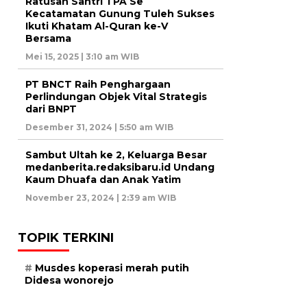
Ratusan Santri TPA Se
Kecatamatan Gunung Tuleh Sukses
Ikuti Khatam Al-Quran ke-V
Bersama
Mei 15, 2025 | 3:10 am WIB
PT BNCT Raih Penghargaan
Perlindungan Objek Vital Strategis
dari BNPT
Desember 31, 2024 | 5:50 am WIB
Sambut Ultah ke 2, Keluarga Besar
medanberita.redaksibaru.id Undang
Kaum Dhuafa dan Anak Yatim
November 23, 2024 | 2:39 am WIB
TOPIK TERKINI
Musdes koperasi merah putih
Didesa wonorejo