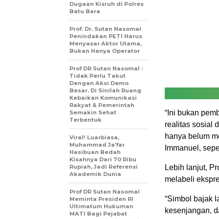
Dugaan Kisruh di Polres
Batu Bara
Prof. Dr. Sutan Nasomal
Penindakan PETI Harus
Menyasar Aktor Utama,
Bukan Hanya Operator
Prof DR Sutan Nasomal :
Tidak Perlu Takut
Dengan Aksi Demo
Besar. Di Sinilah Ruang
Kebaikan Komunikasi
Rakyat & Pemerintah
“Ini bukan pem
Semakin Sehat
Terbentuk
realitas sosial
hanya belum me
Viral! Luarbiasa,
Muhammad Ja’far
Immanuel, sepert
Hasibuan Bedah
Kisahnya Dari 70 Ribu
Rupiah, Jadi Referensi
Lebih lanjut, P
Akademik Dunia
melabeli ekspre
Prof DR Sutan Nasomal
“Simbol bajak l
Meminta Presiden RI
Ultimatum Hukuman
kesenjangan, da
MATI Bagi Pejabat