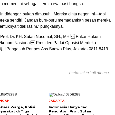
an momen ini sebagai cermin evaluasi bangsa.
n didengar, bukan dimusuhi. Mereka cinta negeri ini—tapi
ereka sendiri. Jangan buru-buru memadamkan pesan mereka
entuknya tidak lazim,” pungkasnya.
rof. Dr. KH. Sutan Nasomal, SH., MH. Pakar Hukum
| Ekonom Nasional Presiden Partai Oposisi Merdeka
ii Pengasuh Ponpes Ass Saqwa Plus, Jakarta- 0811 8419
Berita ini 19 kali dibaca
ENGAH
JAKARTA
kses Warga, Polisi
Indonesia Hanya Jadi
yarakat di Tiga
Penonton, Prof. Sutan