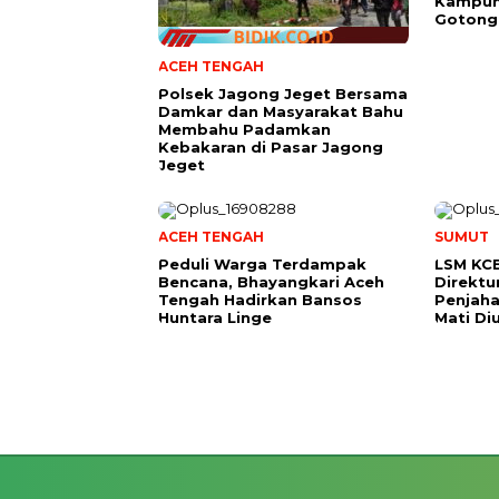
Kampun
Gotong
ACEH TENGAH
Polsek Jagong Jeget Bersama
Damkar dan Masyarakat Bahu
Membahu Padamkan
Kebakaran di Pasar Jagong
Jeget
ACEH TENGAH
SUMUT
Peduli Warga Terdampak
LSM KCB
Bencana, Bhayangkari Aceh
Direktu
Tengah Hadirkan Bansos
Penjaha
Huntara Linge
Mati Diu