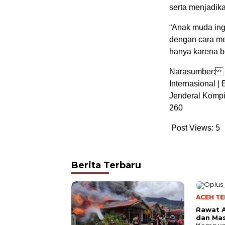
serta menjadik
“Anak muda ingi
dengan cara m
hanya karena b
Narasumber: P
Internasional 
Jenderal Komp
260
Post Views:
5
Berita Terbaru
ACEH T
Rawat A
dan Mas