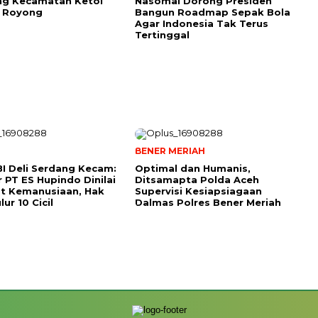
g Kecamatan Ketol
Nasomal Dorong Presiden
 Royong
Bangun Roadmap Sepak Bola
Agar Indonesia Tak Terus
Tertinggal
BENER MERIAH
I Deli Serdang Kecam:
Optimal dan Humanis,
r PT ES Hupindo Dinilai
Ditsamapta Polda Aceh
t Kemanusiaan, Hak
Supervisi Kesiapsiagaan
lur 10 Cicil
Dalmas Polres Bener Meriah