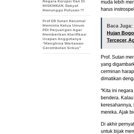
Negara Korupsi Dan Di
muda lebih mera
MISKINKAN. Rakyat
harus instrospek
Menunggu Putusan !!!
Prof DR Sutan Nasomal
Meminta Ketua Umum
Baca Juga:
PDI Perjuangan Agar
Hujan Bogor
Memberikan Klarifikasi
Ucapan Anggotanya
Tercecer, A
“Menghina Wartawan
Gerombolan Sirkus”
Prof. Sutan me
yang digambarka
cerminan harapa
dimatikan denga
“Kita ini negar
bendera. Kalau
keresahannya, 
mereka. Ajak b
Di akhir perny
untuk bijak me