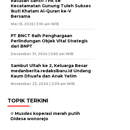
Ratusan Santri TPA Se
Kecatamatan Gunung Tuleh Sukses
Ikuti Khatam Al-Quran ke-V
Bersama
Mei 15, 2025 | 3:10 am WIB
PT BNCT Raih Penghargaan
Perlindungan Objek Vital Strategis
dari BNPT
Desember 31, 2024 | 5:50 am WIB
Sambut Ultah ke 2, Keluarga Besar
medanberita.redaksibaru.id Undang
Kaum Dhuafa dan Anak Yatim
November 23, 2024 | 2:39 am WIB
TOPIK TERKINI
Musdes koperasi merah putih
Didesa wonorejo