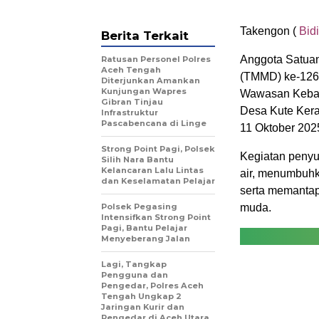
Takengon (
Bidi
Berita Terkait
Anggota Satua
Ratusan Personel Polres
Aceh Tengah
(TMMD) ke-126
Diterjunkan Amankan
Kunjungan Wapres
Wawasan Keban
Gibran Tinjau
Desa Kute Kera
Infrastruktur
Pascabencana di Linge
11 Oktober 202
Strong Point Pagi, Polsek
Kegiatan penyu
Silih Nara Bantu
Kelancaran Lalu Lintas
air, menumbuhk
dan Keselamatan Pelajar
serta memantap
Polsek Pegasing
muda.
Intensifkan Strong Point
Pagi, Bantu Pelajar
Menyeberang Jalan
Lagi, Tangkap
Pengguna dan
Pengedar, Polres Aceh
Tengah Ungkap 2
Jaringan Kurir dan
Pengedar di Aceh Utara