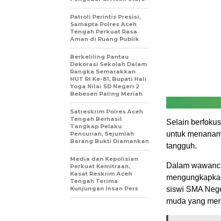
Patroli Perintis Presisi,
Samapta Polres Aceh
Tengah Perkuat Rasa
Aman di Ruang Publik
Berkeliling Pantau
Dekorasi Sekolah Dalam
Rangka Semarakkan
HUT RI Ke-81, Bupati Hali
Yoga Nilai SD Negeri 2
Bebesen Paling Meriah
Satreskrim Polres Aceh
Tengah Berhasil
Selain berfokus
Tangkap Pelaku
untuk menanam
Pencurian, Sejumlah
Barang Bukti Diamankan
tangguh.
Media dan Kepolisian
Dalam wawancar
Perkuat Kemitraan,
Kasat Reskrim Aceh
mengungkapkan
Tengah Terima
Kunjungan Insan Pers
siswi SMA Nege
muda yang mer