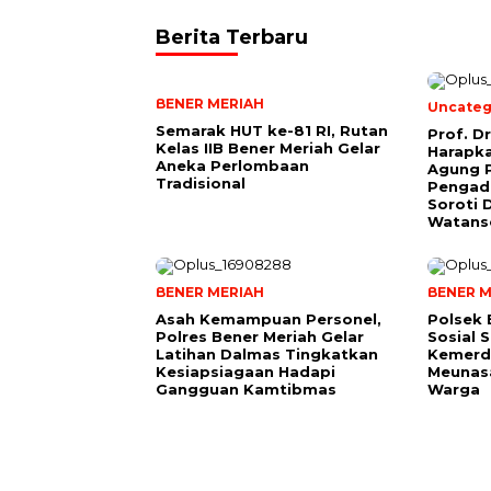
Berita Terbaru
BENER MERIAH
Uncateg
Semarak HUT ke-81 RI, Rutan
Prof. D
Kelas IIB Bener Meriah Gelar
Harapk
Aneka Perlombaan
Agung 
Tradisional
Pengadi
Soroti 
Watans
BENER MERIAH
BENER M
Asah Kemampuan Personel,
Polsek 
Polres Bener Meriah Gelar
Sosial 
Latihan Dalmas Tingkatkan
Kemerde
Kesiapsiagaan Hadapi
Meunas
Gangguan Kamtibmas
Warga