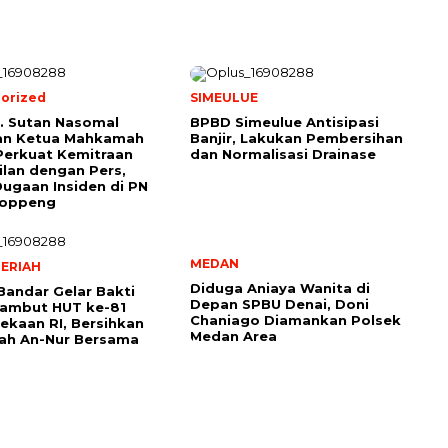
orized
SIMEULUE
r. Sutan Nasomal
BPBD Simeulue Antisipasi
an Ketua Mahkamah
Banjir, Lakukan Pembersihan
Perkuat Kemitraan
dan Normalisasi Drainase
lan dengan Pers,
Dugaan Insiden di PN
oppeng
MEDAN
ERIAH
Diduga Aniaya Wanita di
Bandar Gelar Bakti
Depan SPBU Denai, Doni
Sambut HUT ke-81
Chaniago Diamankan Polsek
kaan RI, Bersihkan
Medan Area
ah An-Nur Bersama