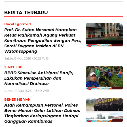
BERITA TERBARU
Uncategorized
Prof. Dr. Sutan Nasomal Harapkan
Ketua Mahkamah Agung Perkuat
Kemitraan Pengadilan dengan Pers,
Soroti Dugaan Insiden di PN
Watansoppeng
Sabtu, 8 Agu 2026 - 00:52 WIB
SIMEULUE
BPBD Simeulue Antisipasi Banjir,
Lakukan Pembersihan dan
Normalisasi Drainase
Jumat, 7 Agu 2026 - 13:49 WIB
BENER MERIAH
Asah Kemampuan Personel, Polres
Bener Meriah Gelar Latihan Dalmas
Tingkatkan Kesiapsiagaan Hadapi
Gangguan Kamtibmas