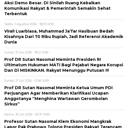
Aksi Demo Besar. Di Sinilah Ruang Kebaikan
Komunikasi Rakyat & Pemerintah Semakin Sehat
Terbentuk
Sabtu, 1 Agustus 2026 - 18:03 WIB
Viral! Luarbiasa, Muhammad Ja’far Hasibuan Bedah
Kisahnya Dari 70 Ribu Rupiah, Jadi Referensi Akademik
Dunia
Jumat, 31 Juli 2026 - 18:21 WIB
Prof DR Sutan Nasomal Meminta Presiden RI
Ultimatum Hukuman MATI Bagi Pejabat Negara Korupsi
Dan Di MISKINKAN. Rakyat Menunggu Putusan !!!
Jumat, 31 Juli 2026 - 01:56 WIB
Prof DR Sutan Nasomal Meminta Ketua Umum PDI
Perjuangan Agar Memberikan Klarifikasi Ucapan
Anggotanya “Menghina Wartawan Gerombolan
Sirkus”
Kamis, 30 Juli 2026 - 00:31 WIB
Profesor Sutan Nasomal Klem Ekonomi Mangkrak
Lapor Pak Prabowo Tolong Presiden Rakyat Terancam