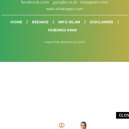
facebook.com
google.co.id
instagram.com
web.whatsapp.com
HOME
REDAKSI
INFO IKLAN
DISCLAIMER
HUBUNGI KAMI
HAKCIPTA: BIDIK.CO.ID 2023
CLO