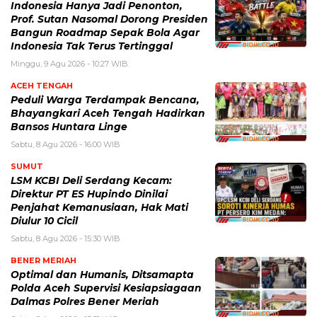
Indonesia Hanya Jadi Penonton,
Prof. Sutan Nasomal Dorong Presiden
Bangun Roadmap Sepak Bola Agar
Indonesia Tak Terus Tertinggal
Minggu, 9 Agu 2026 - 10:27 WIB
ACEH TENGAH
Peduli Warga Terdampak Bencana,
Bhayangkari Aceh Tengah Hadirkan
Bansos Huntara Linge
Sabtu, 8 Agu 2026 - 16:00 WIB
SUMUT
LSM KCBI Deli Serdang Kecam:
Direktur PT ES Hupindo Dinilai
Penjahat Kemanusiaan, Hak Mati
Diulur 10 Cicil
Sabtu, 8 Agu 2026 - 15:30 WIB
BENER MERIAH
Optimal dan Humanis, Ditsamapta
Polda Aceh Supervisi Kesiapsiagaan
Dalmas Polres Bener Meriah