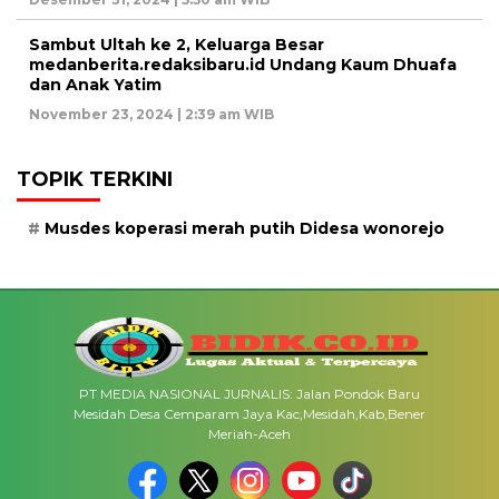
Sambut Ultah ke 2, Keluarga Besar
medanberita.redaksibaru.id Undang Kaum Dhuafa
dan Anak Yatim
November 23, 2024 | 2:39 am WIB
TOPIK TERKINI
Musdes koperasi merah putih Didesa wonorejo
PT MEDIA NASIONAL JURNALIS: Jalan Pondok Baru
Mesidah Desa Cemparam Jaya Kac,Mesidah,Kab,Bener
Meriah-Aceh