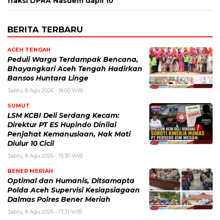
fraksi DPRA Nasdem dapil 10
BERITA TERBARU
ACEH TENGAH
Peduli Warga Terdampak Bencana,
Bhayangkari Aceh Tengah Hadirkan
Bansos Huntara Linge
Sabtu, 8 Agu 2026 - 16:00 WIB
SUMUT
LSM KCBI Deli Serdang Kecam:
Direktur PT ES Hupindo Dinilai
Penjahat Kemanusiaan, Hak Mati
Diulur 10 Cicil
Sabtu, 8 Agu 2026 - 15:30 WIB
BENER MERIAH
Optimal dan Humanis, Ditsamapta
Polda Aceh Supervisi Kesiapsiagaan
Dalmas Polres Bener Meriah
Sabtu, 8 Agu 2026 - 13:31 WIB