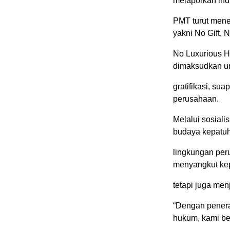
melaporkan indi
PMT turut mene
yakni No Gift, 
No Luxurious Hos
dimaksudkan un
gratifikasi, su
perusahaan.
Melalui sosial
budaya kepatu
lingkungan per
menyangkut kep
tetapi juga men
“Dengan penerap
hukum, kami ber