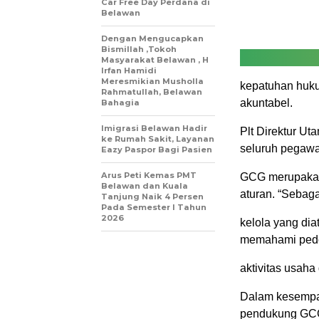
Car Free Day Perdana di
Belawan
Dengan Mengucapkan
Bismillah ,Tokoh
Masyarakat Belawan , H
Irfan Hamidi
Meresmikian Musholla
kepatuhan huku
Rahmatullah, Belawan
akuntabel.
Bahagia
Imigrasi Belawan Hadir
Plt Direktur 
ke Rumah Sakit, Layanan
seluruh pegaw
Eazy Paspor Bagi Pasien
Arus Peti Kemas PMT
GCG merupakan 
Belawan dan Kuala
aturan. “Sebag
Tanjung Naik 4 Persen
Pada Semester I Tahun
2026
kelola yang dia
memahami ped
aktivitas usaha 
Dalam kesempa
pendukung GCG