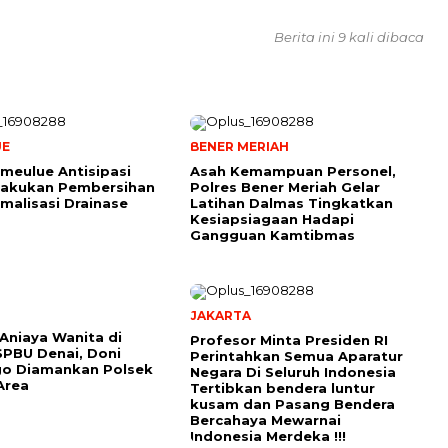
Berita ini 9 kali dibaca
UE
BENER MERIAH
meulue Antisipasi
Asah Kemampuan Personel,
 Lakukan Pembersihan
Polres Bener Meriah Gelar
malisasi Drainase
Latihan Dalmas Tingkatkan
Kesiapsiagaan Hadapi
Gangguan Kamtibmas
JAKARTA
Aniaya Wanita di
Profesor Minta Presiden RI
PBU Denai, Doni
Perintahkan Semua Aparatur
go Diamankan Polsek
Negara Di Seluruh Indonesia
Area
Tertibkan bendera luntur
kusam dan Pasang Bendera
Bercahaya Mewarnai
Indonesia Merdeka !!!