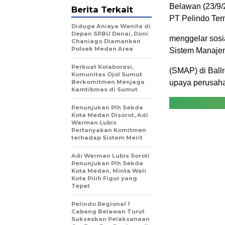
Belawan (23/9/
Berita Terkait
PT Pelindo Ter
Diduga Aniaya Wanita di
Depan SPBU Denai, Doni
menggelar sos
Chaniago Diamankan
Polsek Medan Area
Sistem Manaje
Perkuat Kolaborasi,
(SMAP) di Ball
Komunitas Ojol Sumut
Berkomitmen Menjaga
upaya perusa
Kamtibmas di Sumut
Penunjukan Plh Sekda
Kota Medan Disorot, Adi
Warman Lubis
Pertanyakan Komitmen
terhadap Sistem Merit
Adi Warman Lubis Soroti
Penunjukan Plh Sekda
Kota Medan, Minta Wali
Kota Pilih Figur yang
Tepat
Pelindo Regional 1
Cabang Belawan Turut
Sukseskan Pelaksanaan