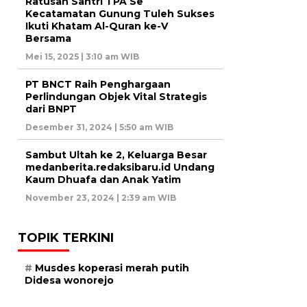
Ratusan Santri TPA Se
Kecatamatan Gunung Tuleh Sukses
Ikuti Khatam Al-Quran ke-V
Bersama
Mei 15, 2025 | 3:10 am WIB
PT BNCT Raih Penghargaan
Perlindungan Objek Vital Strategis
dari BNPT
Desember 31, 2024 | 5:50 am WIB
Sambut Ultah ke 2, Keluarga Besar
medanberita.redaksibaru.id Undang
Kaum Dhuafa dan Anak Yatim
November 23, 2024 | 2:39 am WIB
TOPIK TERKINI
Musdes koperasi merah putih
Didesa wonorejo