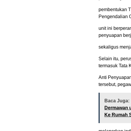
pembentukan T
Pengendalian G
unit ini berpe
penyuapan berj
sekaligus menj
Selain itu, per
termasuk Tata 
Anti Penyuapa
tersebut, pegaw
Baca Juga:
Dermawan u
Ke Rumah S