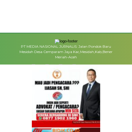
PT MEDIA NASIONAL JURNALIS: Jalan Pondok Baru
Mesidah Desa Cemparam Jaya Kac,Mesidah,Kab,Bener
Meriah-Aceh
MEDIA NETWORK
facebook.com
google.co.id
instagram.com
web.whatsapp.com
ME
REDAKSI
INFO IKLAN
DISCLAIMER
HUBUNGI KA
HAKCIPTA: BIDIK.CO.ID 2023