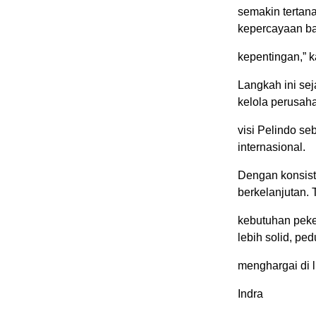
semakin tertan
kepercayaan b
kepentingan,” k
Langkah ini sej
kelola perusa
visi Pelindo se
internasional.
Dengan konsis
berkelanjutan.
kebutuhan peke
lebih solid, ped
menghargai di 
Indra