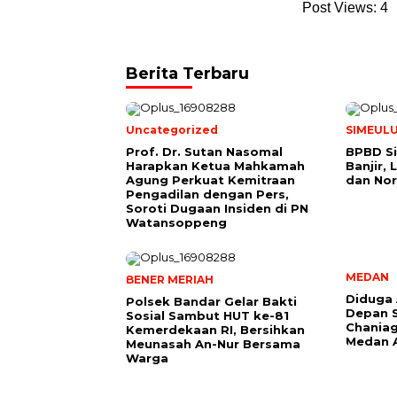
Post Views:
4
Berita Terbaru
Uncategorized
SIMEUL
Prof. Dr. Sutan Nasomal
BPBD Si
Harapkan Ketua Mahkamah
Banjir,
Agung Perkuat Kemitraan
dan Nor
Pengadilan dengan Pers,
Soroti Dugaan Insiden di PN
Watansoppeng
MEDAN
BENER MERIAH
Diduga 
Polsek Bandar Gelar Bakti
Depan S
Sosial Sambut HUT ke-81
Chania
Kemerdekaan RI, Bersihkan
Medan 
Meunasah An-Nur Bersama
Warga