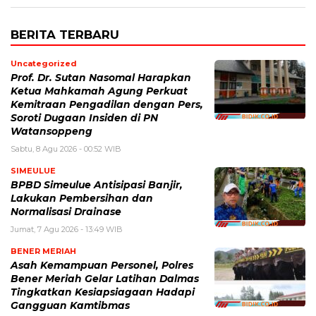
BERITA TERBARU
Uncategorized
Prof. Dr. Sutan Nasomal Harapkan
Ketua Mahkamah Agung Perkuat
Kemitraan Pengadilan dengan Pers,
Soroti Dugaan Insiden di PN
Watansoppeng
Sabtu, 8 Agu 2026 - 00:52 WIB
SIMEULUE
BPBD Simeulue Antisipasi Banjir,
Lakukan Pembersihan dan
Normalisasi Drainase
Jumat, 7 Agu 2026 - 13:49 WIB
BENER MERIAH
Asah Kemampuan Personel, Polres
Bener Meriah Gelar Latihan Dalmas
Tingkatkan Kesiapsiagaan Hadapi
Gangguan Kamtibmas