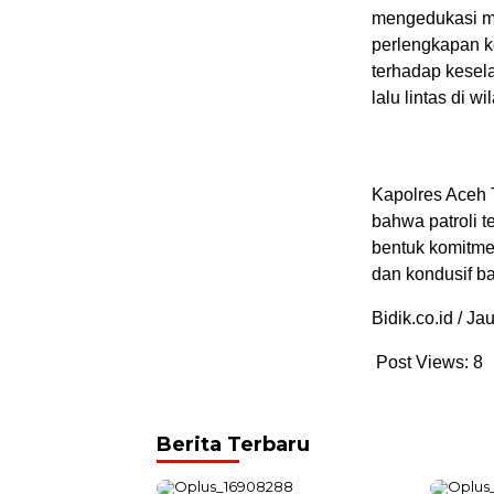
mengedukasi mas
perlengkapan k
terhadap kesel
lalu lintas di 
Kapolres Aceh 
bahwa patroli t
bentuk komitmen
dan kondusif b
Bidik.co.id / J
Post Views:
8
Berita Terbaru