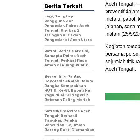
Aceh Tengah 
Berita Terkait
preventif dala
Lagi, Tangkap
melalui patrol
Pengguna dan
Pengedar, Polres Aceh
jalanan, serta 
Tengah Ungkap 2
malam (25/5/20
Jaringan Kurir dan
Pengedar di Aceh Utara
Kegiatan terse
Patroli Perintis Presisi,
bersama person
Samapta Polres Aceh
Tengah Perkuat Rasa
sejumlah titik
Aman di Ruang Publik
Aceh Tengah.
Berkeliling Pantau
Dekorasi Sekolah Dalam
Rangka Semarakkan
HUT RI Ke-81, Bupati Hali
Yoga Nilai SD Negeri 2
Bebesen Paling Meriah
Satreskrim Polres Aceh
Tengah Berhasil
Tangkap Pelaku
Pencurian, Sejumlah
Barang Bukti Diamankan