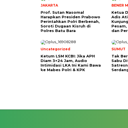
JAKARTA
BENER M
Prof. Sutan Nasomal
Ketua D
Harapkan Presiden Prabowo
Adis A
Perintahkan Polri Berbenah,
Kunjung
Soroti Dugaan Kisruh di
Pesam, 
Polres Batu Bara
dan Per
Uncategorized
SUMUT
Ketum LSM KCBI: Jika APH
Tak Ber
Diam 3×24 Jam, Audio
Sabu D
Intimidasi LKA Ini Kami Bawa
Satresn
ke Mabes Polri & KPK
Serdan