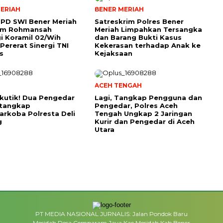
ERIAH
BENER MERIAH
PD SWI Bener Meriah
Satreskrim Polres Bener
tim Rohmansah
Meriah Limpahkan Tersangka
i Koramil 02/Wih
dan Barang Bukti Kasus
Pererat Sinergi TNI
Kekerasan terhadap Anak ke
s
Kejaksaan
ACEH TENGAH
kutik! Dua Pengedar
Lagi, Tangkap Pengguna dan
itangkap
Pengedar, Polres Aceh
arkoba Polresta Deli
Tengah Ungkap 2 Jaringan
g
Kurir dan Pengedar di Aceh
Utara
PT MEDIA NASIONAL JURNALIS: Jalan Pondok Baru
Mesidah Desa Cemparam Jaya Kac,Mesidah,Kab,Bener