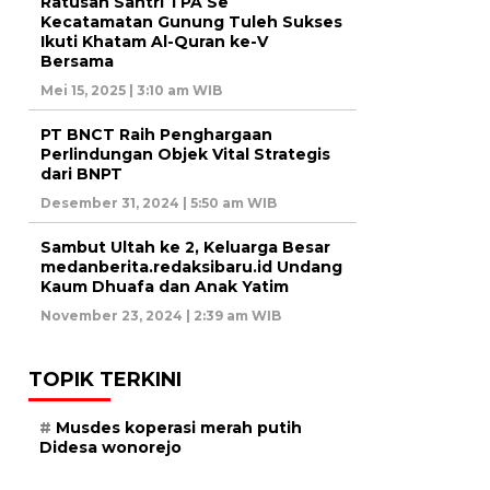
Ratusan Santri TPA Se
Kecatamatan Gunung Tuleh Sukses
Ikuti Khatam Al-Quran ke-V
Bersama
Mei 15, 2025 | 3:10 am WIB
PT BNCT Raih Penghargaan
Perlindungan Objek Vital Strategis
dari BNPT
Desember 31, 2024 | 5:50 am WIB
Sambut Ultah ke 2, Keluarga Besar
medanberita.redaksibaru.id Undang
Kaum Dhuafa dan Anak Yatim
November 23, 2024 | 2:39 am WIB
TOPIK TERKINI
Musdes koperasi merah putih
Didesa wonorejo