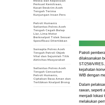
Media dan Kepolisian
Perkuat Kemitraan,
Kasat Reskrim Aceh
Tengah Terima
Kunjungan Insan Pers
Patroli Humanis
Satlantas Polres Aceh
Tengah Cegah Balap
Liar, Lima Motor
Berknalpot Tidak Sesuai
Spesifikasi Ditertibkan
Samapta Polres Aceh
Patroli pembera
Tengah Patroli Objek
Vital dan Sejumlah Titik
dilaksanakan b
Aktivitas Masyarakat
ST/258/V/RES.1
Satlantas Polres Aceh
kejahatan konve
Tengah Gencarkan
WIB dengan mel
Patroli Humanis,
Ciptakan Rasa Aman dan
Tertibkan Knalpot Brong
Dalam pelaksan
rawan, seperti ar
menjadi lokasi 
melakukan pem