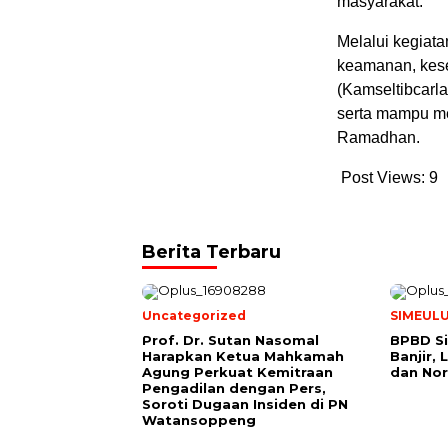
masyarakat.
Melalui kegiata
keamanan, kesel
(Kamseltibcarla
serta mampu mem
Ramadhan.
Post Views:
9
Berita Terbaru
Uncategorized
SIMEUL
Prof. Dr. Sutan Nasomal
BPBD Si
Harapkan Ketua Mahkamah
Banjir,
Agung Perkuat Kemitraan
dan Nor
Pengadilan dengan Pers,
Soroti Dugaan Insiden di PN
Watansoppeng