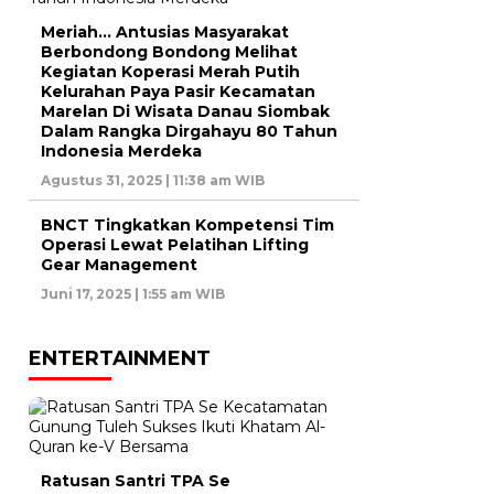
Meriah… Antusias Masyarakat
Berbondong Bondong Melihat
Kegiatan Koperasi Merah Putih
Kelurahan Paya Pasir Kecamatan
Marelan Di Wisata Danau Siombak
Dalam Rangka Dirgahayu 80 Tahun
Indonesia Merdeka
Agustus 31, 2025 | 11:38 am WIB
BNCT Tingkatkan Kompetensi Tim
Operasi Lewat Pelatihan Lifting
Gear Management
Juni 17, 2025 | 1:55 am WIB
ENTERTAINMENT
Ratusan Santri TPA Se