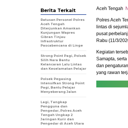
Aceh Tengah
N
Berita Terkait
Polres Aceh Te
Ratusan Personel Polres
Aceh Tengah
lintas di sejum
Diterjunkan Amankan
Kunjungan Wapres
pusat perbelan
Gibran Tinjau
Rabu (11/3/202
Infrastruktur
Pascabencana di Linge
Kegiatan terseb
Strong Point Pagi, Polsek
Samapta, serta 
Silih Nara Bantu
Kelancaran Lalu Lintas
dan pengaturan 
dan Keselamatan Pelajar
yang rawan ter
Polsek Pegasing
Intensifkan Strong Point
Pagi, Bantu Pelajar
Menyeberang Jalan
Lagi, Tangkap
Pengguna dan
Pengedar, Polres Aceh
Tengah Ungkap 2
Jaringan Kurir dan
Pengedar di Aceh Utara