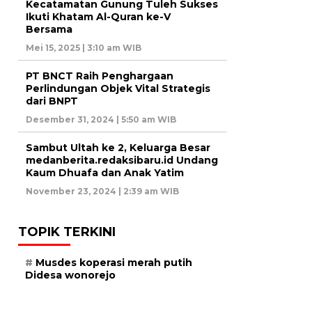
Kecatamatan Gunung Tuleh Sukses
Ikuti Khatam Al-Quran ke-V
Bersama
Mei 15, 2025 | 3:10 am WIB
PT BNCT Raih Penghargaan
Perlindungan Objek Vital Strategis
dari BNPT
Desember 31, 2024 | 5:50 am WIB
Sambut Ultah ke 2, Keluarga Besar
medanberita.redaksibaru.id Undang
Kaum Dhuafa dan Anak Yatim
November 23, 2024 | 2:39 am WIB
TOPIK TERKINI
Musdes koperasi merah putih
Didesa wonorejo