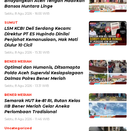
Bhayangkari Aceh Tengah Hadirkan
Bansos Huntara Linge
Sabtu, 8 Agu 2026 - 16:00 WIB
SUMUT
LSM KCBI Deli Serdang Kecam:
Direktur PT ES Hupindo Dinilai
Penjahat Kemanusiaan, Hak Mati
Diulur 10 Cicil
Sabtu, 8 Agu 2026 - 15:30 WIB
BENER MERIAH
Optimal dan Humanis, Ditsamapta
Polda Aceh Supervisi Kesiapsiagaan
Dalmas Polres Bener Meriah
Sabtu, 8 Agu 2026 - 13:31 WIB
BENER MERIAH
Semarak HUT ke-81 RI, Rutan Kelas
IIB Bener Meriah Gelar Aneka
Perlombaan Tradisional
Sabtu, 8 Agu 2026 - 11:46 WIB
Uncategorized