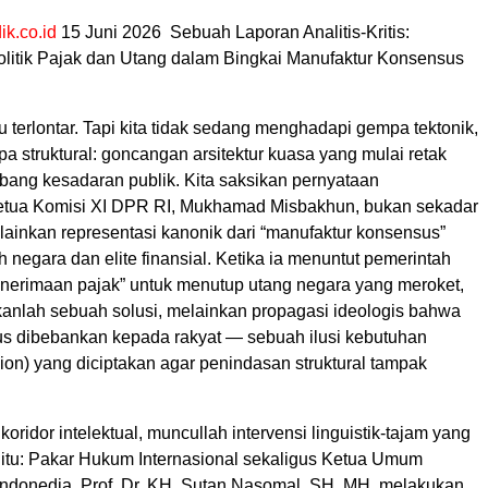
ik.co.id
15 Juni 2026 Sebuah Laporan Analitis-Kritis:
olitik Pajak dan Utang dalam Bingkai Manufaktur Konsensus
u terlontar. Tapi kita tidak sedang menghadapi gempa tektonik,
 struktural: goncangan arsitektur kuasa yang mulai retak
mbang kesadaran publik. Kita saksikan pernyataan
Ketua Komisi XI DPR RI, Mukhamad Misbakhun, bukan sekadar
melainkan representasi kanonik dari “manufaktur konsensus”
eh negara dan elite finansial. Ketika ia menuntut pemerintah
nerimaan pajak” untuk menutup utang negara yang meroket,
ukanlah sebuah solusi, melainkan propagasi ideologis bahwa
arus dibebankan kepada rakyat — sebuah ilusi kebutuhan
sion) yang diciptakan agar penindasan struktural tampak
koridor intelektual, muncullah intervensi linguistik-tajam yang
 itu: Pakar Hukum Internasional sekaligus Ketua Umum
ndonedia, Prof. Dr. KH. Sutan Nasomal, SH, MH, melakukan