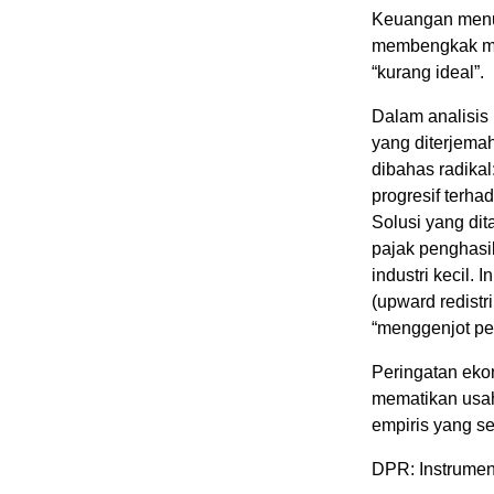
Keuangan menun
membengkak men
“kurang ideal”.
Dalam analisis 
yang diterjema
dibahas radikal
progresif terha
Solusi yang dit
pajak penghasi
industri kecil.
(upward redistr
“menggenjot pe
Peringatan eko
mematikan usa
empiris yang se
DPR: Instrumen