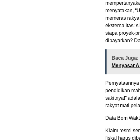
mempertanyakan
menyatakan, “Ut
memeras rakyat
eksternalitas: 
siapa proyek-pr
dibayarkan? Da
Baca Juga:
Menyasar A
Pernyataannya 
pendidikan mah
sakitnya!” adal
rakyat mati pela
Data Bom Waktu:
Klaim resmi ser
fiskal harus di