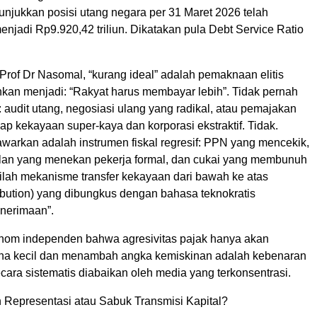
jukkan posisi utang negara per 31 Maret 2026 telah
jadi Rp9.920,42 triliun. Dikatakan pula Debt Service Ratio
Prof Dr Nasomal, “kurang ideal” adalah pemaknaan elitis
hkan menjadi: “Rakyat harus membayar lebih”. Tidak pernah
: audit utang, negosiasi ulang yang radikal, atau pemajakan
dap kekayaan super-kaya dan korporasi ekstraktif. Tidak.
awarkan adalah instrumen fiskal regresif: PPN yang mencekik,
lan yang menekan pekerja formal, dan cukai yang membunuh
 Inilah mekanisme transfer kekayaan dari bawah ke atas
ibution) yang dibungkus dengan bahasa teknokratis
nerimaan”.
nom independen bahwa agresivitas pajak hanya akan
ha kecil dan menambah angka kemiskinan adalah kebenaran
cara sistematis diabaikan oleh media yang terkonsentrasi.
 Representasi atau Sabuk Transmisi Kapital?