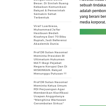
Besar. Di Sinilah Ruang
sebuah tindaka
Kebaikan Komunikasi
Rakyat & Pemerintah
adalah pembongk
Semakin Sehat
yang berani be
Terbentuk
media korporat.
Viral! Luarbiasa,
Muhammad Ja’far
Hasibuan Bedah
Kisahnya Dari 70 Ribu
Rupiah, Jadi Referensi
Akademik Dunia
Prof DR Sutan Nasomal
Meminta Presiden RI
Ultimatum Hukuman
MATI Bagi Pejabat
Negara Korupsi Dan Di
MISKINKAN. Rakyat
Menunggu Putusan !!!
Prof DR Sutan Nasomal
Meminta Ketua Umum
PDI Perjuangan Agar
Memberikan Klarifikasi
Ucapan Anggotanya
“Menghina Wartawan
Gerombolan Sirkus”