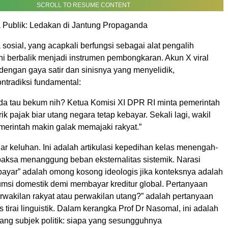
SCROLL TO RESUME CONTENT
a Publik: Ledakan di Jantung Propaganda
sosial, yang acapkali berfungsi sebagai alat pengalih
 ini berbalik menjadi instrumen pembongkaran. Akun X viral
dengan gaya satir dan sinisnya yang menyelidik,
tradiksi fundamental:
da tau bekum nih? Ketua Komisi XI DPR RI minta pemerintah
rik pajak biar utang negara tetap kebayar. Sekali lagi, wakil
merintah makin galak memajaki rakyat.”
ar keluhan. Ini adalah artikulasi kepedihan kelas menengah-
aksa menanggung beban eksternalitas sistemik. Narasi
ibayar” adalah omong kosong ideologis jika konteksnya adalah
si domestik demi membayar kreditur global. Pertanyaan
 perwakilan rakyat atau perwakilan utang?” adalah pertanyaan
irai linguistik. Dalam kerangka Prof Dr Nasomal, ini adalah
ang subjek politik: siapa yang sesungguhnya