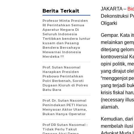
JAKARTA –
Bid
Berita Terkait
Dekonstruksi P
Profesor Minta Presiden
Oligarki
RI Perintahkan Semua
Aparatur Negara Di
Seluruh Indonesia
Gempar. Kata it
Tertibkan bendera luntur
melainkan gempa
kusam dan Pasang
Bendera Bercahaya
diterjang gelo
Mewarnai Indonesia
kontroversial 
Merdeka !!!
opini politik, 
Prof. Sutan Nasomal
yang dirajut ol
Harapkan Presiden
Prabowo Perintahkan
“menggenjot pe
Polri Berbenah, Soroti
yang terjadi b
Dugaan Kisruh di Polres
Batu Bara
krisis fiskal h
(necessary illu
Prof. Dr. Sutan Nasomal
Penindakan PETI Harus
alamiah.
Menyasar Aktor Utama,
Bukan Hanya Operator
Kemudian, dari 
Prof DR Sutan Nasomal :
membelah ilusi
Tidak Perlu Takut
Advokat Muda I
Dengan Aksi Demo