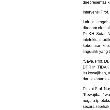
direpresentasi
Intervensi Prof
Lalu, di tenga
diredam oleh alg
Dr. KH. Sutan 
intelektual rad
kebenaran kepa
linguistik yang 
“Saya, Prof. D
DPR ini TIDAK 
itu kewajiban, 
dari tekanan ek
Di sini Prof. N
“Kewajiban” war
negara (proteks
secara sepihak