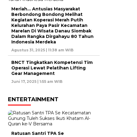
Meriah… Antusias Masyarakat
Berbondong Bondong Melihat
Kegiatan Koperasi Merah Putih
Kelurahan Paya Pasir Kecamatan
Marelan Di Wisata Danau Siombak
Dalam Rangka Dirgahayu 80 Tahun
Indonesia Merdeka
Agustus 31, 2025 | 11:38 am WIB
BNCT Tingkatkan Kompetensi Tim
Operasi Lewat Pelatihan Lifting
Gear Management
Juni 17, 2025 | 1:55 am WIB
ENTERTAINMENT
Ratusan Santri TPA Se