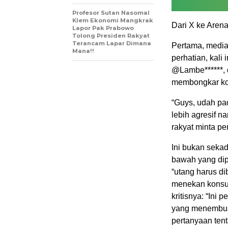
Profesor Sutan Nasomal
Klem Ekonomi Mangkrak
Dari X ke Aren
Lapor Pak Prabowo
Tolong Presiden Rakyat
Terancam Lapar Dimana
Pertama, media 
Mana!!
perhatian, kali
@Lambe******, 
membongkar kon
“Guys, udah pa
lebih agresif na
rakyat minta pe
Ini bukan sekad
bawah yang dip
“utang harus d
menekan konsum
kritisnya: “Ini
yang menembus t
pertanyaan tent