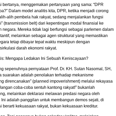
lai bertanya, menggemakan pertanyaan yang sama: “DPR
a?” Dalam model analitis kita, DPR, ketika menjadi corong
lih-alih pembela hak rakyat, sedang menjalankan fungsi
i” (transmission belt) dari kepentingan modal finansial ke
n negara. Mereka tidak lagi berfungsi sebagai parlemen dalam
tantif, melainkan sebagai agen struktural yang memastikan
gara tetap dibayar tepat waktu meskipun dengan
irkulasi darah ekonomi rakyat.
tis: Mengapa Ledakan Ini Sebuah Keniscayaan?
 sepenuhnya pernyataan Prof. Dr. KH. Sutan Nasomal, SH,
a suarakan adalah penolakan terhadap mekanisme
ng direncanakan” (planned impoverishment) melalui rekayasa
“Jangan coba-coba sentuh kantong rakyat!” bukanlah
ng, melainkan deklarasi melawan predasi negara oleh
. Ini adalah panggilan untuk membangun demos sejati, di
 berarti kekuasaan rakyat, bukan kekuasaan kreditur.