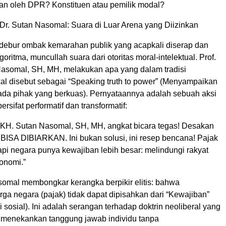
kan oleh DPR? Konstituen atau pemilik modal?
. Dr. Sutan Nasomal: Suara di Luar Arena yang Diizinkan
h debur ombak kemarahan publik yang acapkali diserap dan
oritma, muncullah suara dari otoritas moral-intelektual. Prof.
Nasomal, SH, MH, melakukan apa yang dalam tradisi
ikal disebut sebagai “Speaking truth to power” (Menyampaikan
da pihak yang berkuas). Pernyataannya adalah sebuah aksi
bersifat performatif dan transformatif:
r. KH. Sutan Nasomal, SH, MH, angkat bicara tegas! Desakan
BISA DIBIARKAN. Ini bukan solusi, ini resep bencana! Pajak
tapi negara punya kewajiban lebih besar: melindungi rakyat
onomi.”
asomal membongkar kerangka berpikir elitis: bahwa
ga negara (pajak) tidak dapat dipisahkan dari “Kewajiban”
i sosial). Ini adalah serangan terhadap doktrin neoliberal yang
 menekankan tanggung jawab individu tanpa