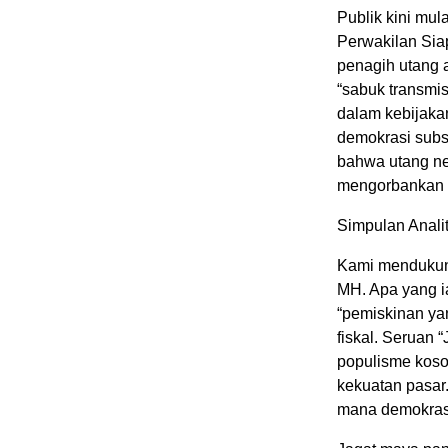
Publik kini mu
Perwakilan Siap
penagih utang a
“sabuk transmis
dalam kebijaka
demokrasi subs
bahwa utang ne
mengorbankan s
Simpulan Anali
Kami mendukung
MH. Apa yang i
“pemiskinan ya
fiskal. Seruan 
populisme koso
kekuatan pasar
mana demokrasi