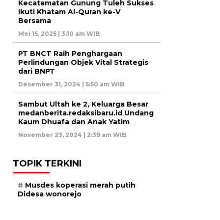
Kecatamatan Gunung Tuleh Sukses
Ikuti Khatam Al-Quran ke-V
Bersama
Mei 15, 2025 | 3:10 am WIB
PT BNCT Raih Penghargaan
Perlindungan Objek Vital Strategis
dari BNPT
Desember 31, 2024 | 5:50 am WIB
Sambut Ultah ke 2, Keluarga Besar
medanberita.redaksibaru.id Undang
Kaum Dhuafa dan Anak Yatim
November 23, 2024 | 2:39 am WIB
TOPIK TERKINI
Musdes koperasi merah putih
Didesa wonorejo