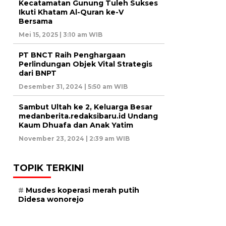
Kecatamatan Gunung Tuleh Sukses
Ikuti Khatam Al-Quran ke-V
Bersama
Mei 15, 2025 | 3:10 am WIB
PT BNCT Raih Penghargaan
Perlindungan Objek Vital Strategis
dari BNPT
Desember 31, 2024 | 5:50 am WIB
Sambut Ultah ke 2, Keluarga Besar
medanberita.redaksibaru.id Undang
Kaum Dhuafa dan Anak Yatim
November 23, 2024 | 2:39 am WIB
TOPIK TERKINI
Musdes koperasi merah putih
Didesa wonorejo