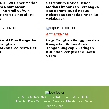
PD SWI Bener Meriah
Satreskrim Polres Bener
tim Rohmansah
Meriah Limpahkan Tersangka
i Koramil 02/Wih
dan Barang Bukti Kasus
Pererat Sinergi TNI
Kekerasan terhadap Anak ke
s
Kejaksaan
ACEH TENGAH
kutik! Dua Pengedar
Lagi, Tangkap Pengguna dan
itangkap
Pengedar, Polres Aceh
arkoba Polresta Deli
Tengah Ungkap 2 Jaringan
g
Kurir dan Pengedar di Aceh
Utara
PT MEDIA NASIONAL JURNALIS: Jalan Pondok Baru
Mesidah Desa Cemparam Jaya Kac,Mesidah,Kab,Bener
Meriah-Aceh