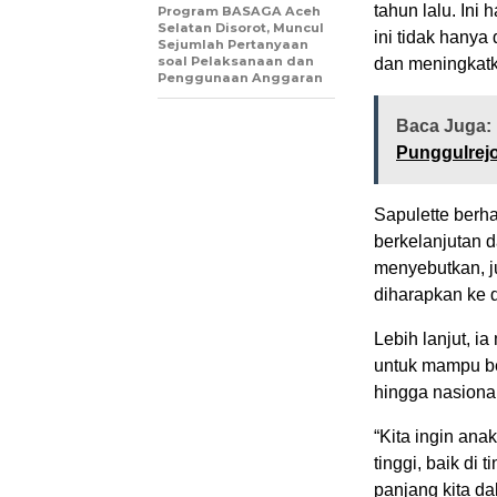
tahun lalu. Ini
Program BASAGA Aceh
Selatan Disorot, Muncul
ini tidak hanya
Sejumlah Pertanyaan
soal Pelaksanaan dan
dan meningkat
Penggunaan Anggaran
Baca Juga:
Punggulrej
Sapulette berha
berkelanjutan d
menyebutkan, ju
diharapkan ke 
Lebih lanjut, 
untuk mampu bers
hingga nasional
“Kita ingin ana
tinggi, baik di 
panjang kita d