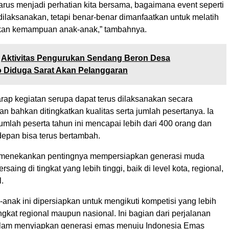
 harus menjadi perhatian kita bersama, bagaimana event seperti
 dilaksanakan, tetapi benar-benar dimanfaatkan untuk melatih
kan kemampuan anak-anak,” tambahnya.
Aktivitas Pengurukan Sendang Beron Desa
o Diduga Sarat Akan Pelanggaran
rap kegiatan serupa dapat terus dilaksanakan secara
an bahkan ditingkatkan kualitas serta jumlah pesertanya. Ia
mlah peserta tahun ini mencapai lebih dari 400 orang dan
depan bisa terus bertambah.
ia menekankan pentingnya mempersiapkan generasi muda
aing di tingkat yang lebih tinggi, baik di level kota, regional,
.
k-anak ini dipersiapkan untuk mengikuti kompetisi yang lebih
tingkat regional maupun nasional. Ini bagian dari perjalanan
alam menyiapkan generasi emas menuju Indonesia Emas