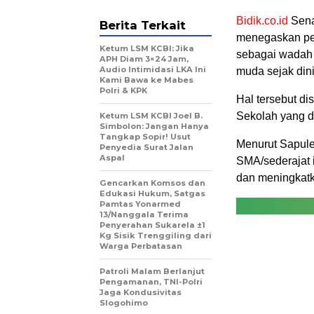
Bidik.co.id
Sena
Berita Terkait
menegaskan pen
Ketum LSM KCBI: Jika
sebagai wadah 
APH Diam 3×24 Jam,
Audio Intimidasi LKA Ini
muda sejak dini
Kami Bawa ke Mabes
Polri & KPK
Hal tersebut d
Sekolah yang d
Ketum LSM KCBI Joel B.
Simbolon: Jangan Hanya
Tangkap Sopir! Usut
Menurut Sapulet
Penyedia Surat Jalan
Aspal
SMA/sederajat 
dan meningkatk
Gencarkan Komsos dan
Edukasi Hukum, Satgas
Pamtas Yonarmed
13/Nanggala Terima
Penyerahan Sukarela ±1
Kg Sisik Trenggiling dari
Warga Perbatasan
Patroli Malam Berlanjut
Pengamanan, TNI-Polri
Jaga Kondusivitas
Slogohimo