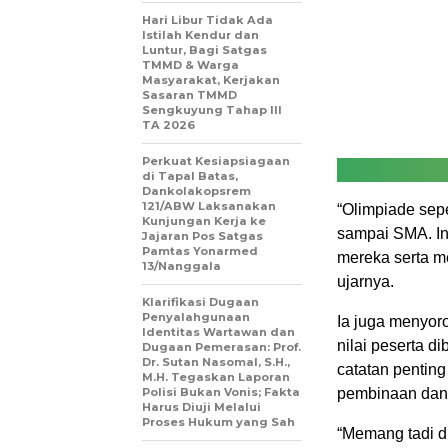
Hari Libur Tidak Ada
Istilah Kendur dan
Luntur, Bagi Satgas
TMMD & Warga
Masyarakat, Kerjakan
Sasaran TMMD
Sengkuyung Tahap III
TA 2026
Perkuat Kesiapsiagaan
di Tapal Batas,
Dankolakopsrem
121/ABW Laksanakan
“Olimpiade sepe
Kunjungan Kerja ke
sampai SMA. I
Jajaran Pos Satgas
Pamtas Yonarmed
mereka serta m
13/Nanggala
ujarnya.
Klarifikasi Dugaan
Penyalahgunaan
Ia juga menyor
Identitas Wartawan dan
nilai peserta d
Dugaan Pemerasan: Prof.
Dr. Sutan Nasomal, S.H.,
catatan penting
M.H. Tegaskan Laporan
Polisi Bukan Vonis; Fakta
pembinaan dan 
Harus Diuji Melalui
Proses Hukum yang Sah
“Memang tadi d