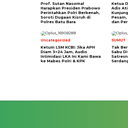
Prof. Sutan Nasomal
Ketua D
Harapkan Presiden Prabowo
Adis A
Perintahkan Polri Berbenah,
Kunjung
Soroti Dugaan Kisruh di
Pesam, 
Polres Batu Bara
dan Per
Uncategorized
SUMUT
Ketum LSM KCBI: Jika APH
Tak Ber
Diam 3×24 Jam, Audio
Sabu D
Intimidasi LKA Ini Kami Bawa
Satresn
ke Mabes Polri & KPK
Serdan