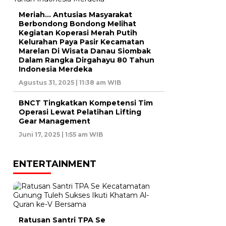
Meriah… Antusias Masyarakat
Berbondong Bondong Melihat
Kegiatan Koperasi Merah Putih
Kelurahan Paya Pasir Kecamatan
Marelan Di Wisata Danau Siombak
Dalam Rangka Dirgahayu 80 Tahun
Indonesia Merdeka
Agustus 31, 2025 | 11:38 am WIB
BNCT Tingkatkan Kompetensi Tim
Operasi Lewat Pelatihan Lifting
Gear Management
Juni 17, 2025 | 1:55 am WIB
ENTERTAINMENT
Ratusan Santri TPA Se