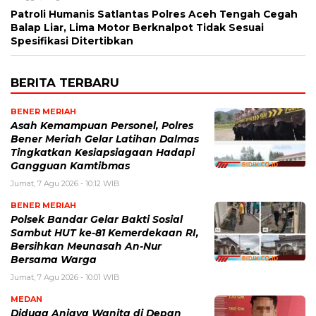
Patroli Humanis Satlantas Polres Aceh Tengah Cegah
Balap Liar, Lima Motor Berknalpot Tidak Sesuai
Spesifikasi Ditertibkan
BERITA TERBARU
BENER MERIAH
Asah Kemampuan Personel, Polres
Bener Meriah Gelar Latihan Dalmas
Tingkatkan Kesiapsiagaan Hadapi
Gangguan Kamtibmas
Jumat, 7 Agu 2026 - 10:12 WIB
BENER MERIAH
Polsek Bandar Gelar Bakti Sosial
Sambut HUT ke-81 Kemerdekaan RI,
Bersihkan Meunasah An-Nur
Bersama Warga
Jumat, 7 Agu 2026 - 10:01 WIB
MEDAN
Diduga Aniaya Wanita di Depan