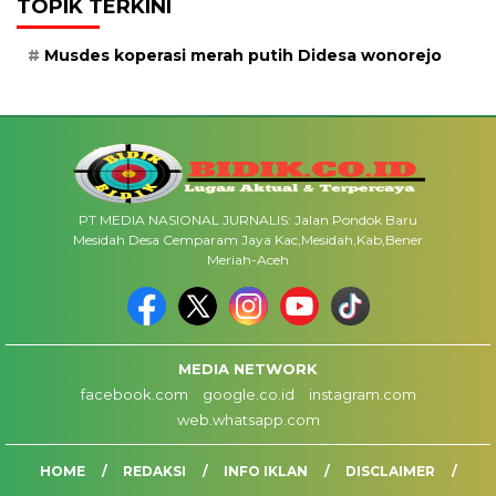
TOPIK TERKINI
Musdes koperasi merah putih Didesa wonorejo
PT MEDIA NASIONAL JURNALIS: Jalan Pondok Baru
Mesidah Desa Cemparam Jaya Kac,Mesidah,Kab,Bener
Meriah-Aceh
MEDIA NETWORK
facebook.com
google.co.id
instagram.com
web.whatsapp.com
HOME
REDAKSI
INFO IKLAN
DISCLAIMER