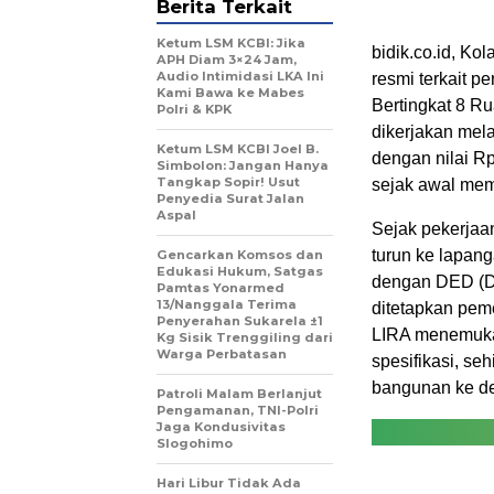
Berita Terkait
Ketum LSM KCBI: Jika
bidik.co.id, K
APH Diam 3×24 Jam,
Audio Intimidasi LKA Ini
resmi terkait
Kami Bawa ke Mabes
Bertingkat 8 R
Polri & KPK
dikerjakan me
Ketum LSM KCBI Joel B.
dengan nilai R
Simbolon: Jangan Hanya
Tangkap Sopir! Usut
sejak awal mem
Penyedia Surat Jalan
Aspal
Sejak pekerjaa
turun ke lapan
Gencarkan Komsos dan
Edukasi Hukum, Satgas
dengan DED (Det
Pamtas Yonarmed
13/Nanggala Terima
ditetapkan pem
Penyerahan Sukarela ±1
LIRA menemukan
Kg Sisik Trenggiling dari
Warga Perbatasan
spesifikasi, se
bangunan ke d
Patroli Malam Berlanjut
Pengamanan, TNI-Polri
Jaga Kondusivitas
Slogohimo
Hari Libur Tidak Ada