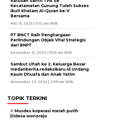
Ratusan Santri TPA Se
Kecatamatan Gunung Tuleh Sukses
Ikuti Khatam Al-Quran ke-V
Bersama
Mei 15, 2025 | 3:10 am WIB
PT BNCT Raih Penghargaan
Perlindungan Objek Vital Strategis
dari BNPT
Desember 31, 2024 | 5:50 am WIB
Sambut Ultah ke 2, Keluarga Besar
medanberita.redaksibaru.id Undang
Kaum Dhuafa dan Anak Yatim
November 23, 2024 | 2:39 am WIB
TOPIK TERKINI
Musdes koperasi merah putih
Didesa wonorejo