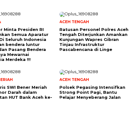
A
ACEH TENGAH
r Minta Presiden RI
Ratusan Personel Polres Aceh
hkan Semua Aparatur
Tengah Diterjunkan Amankan
Di Seluruh Indonesia
Kunjungan Wapres Gibran
an bendera luntur
Tinjau Infrastruktur
dan Pasang Bendera
Pascabencana di Linge
aya Mewarnai
ia Merdeka !!!
ERIAH
ACEH TENGAH
ris SWI Bener Meriah
Polsek Pegasing Intensifkan
nor Darah dalam
Strong Point Pagi, Bantu
tan HUT Bank Aceh ke-
Pelajar Menyeberang Jalan