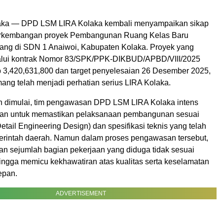
olaka — DPD LSM LIRA Kolaka kembali menyampaikan sikap
 perkembangan proyek Pembangunan Ruang Kelas Baru
uang di SDN 1 Anaiwoi, Kabupaten Kolaka. Proyek yang
lalui kontrak Nomor 83/SPK/PPK-DIKBUD/APBD/VIII/2025
p 3,420,631,800 dan target penyelesaian 26 Desember 2025,
ang telah menjadi perhatian serius LIRA Kolaka.
n dimulai, tim pengawasan DPD LSM LIRA Kolaka intens
gan untuk memastikan pelaksanaan pembangunan sesuai
ail Engineering Design) dan spesifikasi teknis yang telah
erintah daerah. Namun dalam proses pengawasan tersebut,
 sejumlah bagian pekerjaan yang diduga tidak sesuai
hingga memicu kekhawatiran atas kualitas serta keselamatan
epan.
ADVERTISEMENT