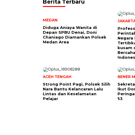
Berita Terbaru
MEDAN
JAKART
Diduga Aniaya Wanita di
Profeso
Depan SPBU Denai, Doni
Perinta
Chaniago Diamankan Polsek
Negara 
Medan Area
Tertibk
kusam 
Bercah
Indones
ACEH TENGAH
BENER M
Strong Point Pagi, Polsek Silih
Sekreta
Nara Bantu Kelancaran Lalu
Ikut Do
Lintas dan Keselamatan
Peringa
Pelajar
53