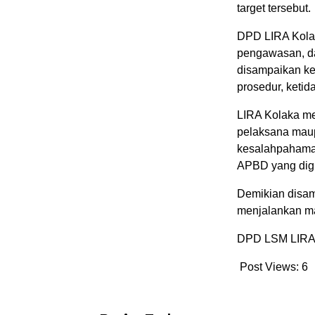
target tersebut.
DPD LIRA Kola
pengawasan, da
disampaikan kep
prosedur, ketid
LIRA Kolaka men
pelaksana maupu
kesalahpahaman
APBD yang dig
Demikian disa
menjalankan ma
DPD LSM LIR
Post Views:
6