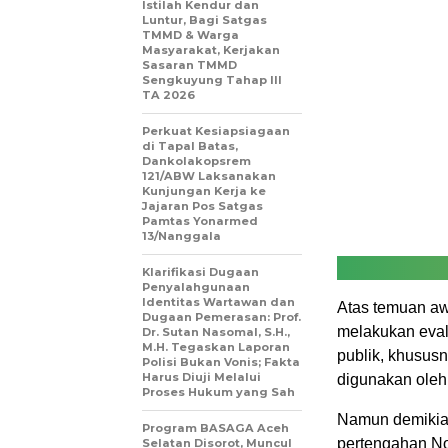
Istilah Kendur dan
Luntur, Bagi Satgas
TMMD & Warga
Masyarakat, Kerjakan
Sasaran TMMD
Sengkuyung Tahap III
TA 2026
Perkuat Kesiapsiagaan
di Tapal Batas,
Dankolakopsrem
121/ABW Laksanakan
Kunjungan Kerja ke
Jajaran Pos Satgas
Pamtas Yonarmed
13/Nanggala
Klarifikasi Dugaan
Penyalahgunaan
Identitas Wartawan dan
Atas temuan awa
Dugaan Pemerasan: Prof.
melakukan evalu
Dr. Sutan Nasomal, S.H.,
M.H. Tegaskan Laporan
publik, khusus
Polisi Bukan Vonis; Fakta
Harus Diuji Melalui
digunakan oleh
Proses Hukum yang Sah
Namun demikia
Program BASAGA Aceh
pertengahan No
Selatan Disorot, Muncul