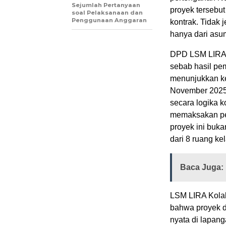
Sejumlah Pertanyaan
proyek tersebut
soal Pelaksanaan dan
Penggunaan Anggaran
kontrak. Tidak j
hanya dari asu
DPD LSM LIRA Ko
sebab hasil pe
menunjukkan ke
November 2025 
secara logika 
memaksakan pek
proyek ini buka
dari 8 ruang ke
Baca Juga:
LSM LIRA Kola
bahwa proyek d
nyata di lapan