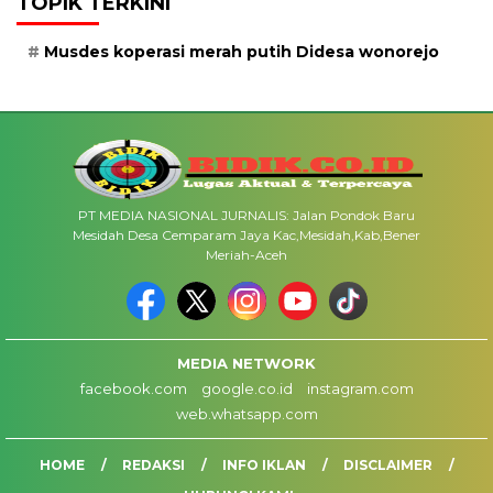
TOPIK TERKINI
Musdes koperasi merah putih Didesa wonorejo
PT MEDIA NASIONAL JURNALIS: Jalan Pondok Baru
Mesidah Desa Cemparam Jaya Kac,Mesidah,Kab,Bener
Meriah-Aceh
MEDIA NETWORK
facebook.com
google.co.id
instagram.com
web.whatsapp.com
HOME
REDAKSI
INFO IKLAN
DISCLAIMER