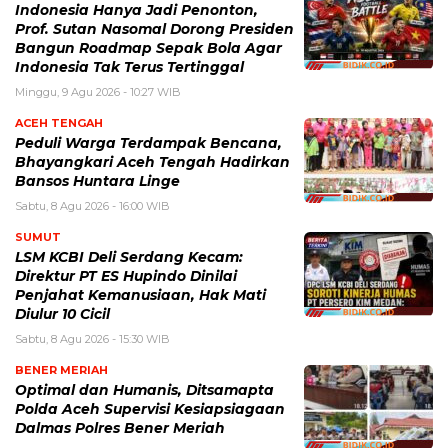
Indonesia Hanya Jadi Penonton,
Prof. Sutan Nasomal Dorong Presiden
Bangun Roadmap Sepak Bola Agar
Indonesia Tak Terus Tertinggal
Minggu, 9 Agu 2026 - 10:27 WIB
ACEH TENGAH
Peduli Warga Terdampak Bencana,
Bhayangkari Aceh Tengah Hadirkan
Bansos Huntara Linge
Sabtu, 8 Agu 2026 - 16:00 WIB
SUMUT
LSM KCBI Deli Serdang Kecam:
Direktur PT ES Hupindo Dinilai
Penjahat Kemanusiaan, Hak Mati
Diulur 10 Cicil
Sabtu, 8 Agu 2026 - 15:30 WIB
BENER MERIAH
Optimal dan Humanis, Ditsamapta
Polda Aceh Supervisi Kesiapsiagaan
Dalmas Polres Bener Meriah