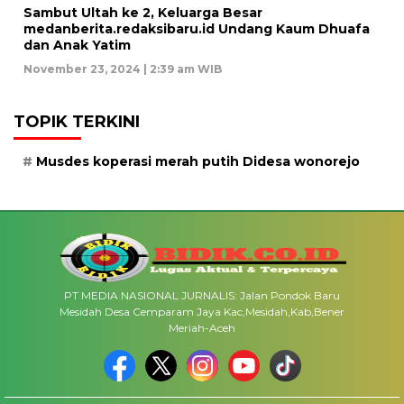
Sambut Ultah ke 2, Keluarga Besar
medanberita.redaksibaru.id Undang Kaum Dhuafa
dan Anak Yatim
November 23, 2024 | 2:39 am WIB
TOPIK TERKINI
Musdes koperasi merah putih Didesa wonorejo
PT MEDIA NASIONAL JURNALIS: Jalan Pondok Baru
Mesidah Desa Cemparam Jaya Kac,Mesidah,Kab,Bener
Meriah-Aceh