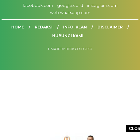
facebook.com
google.co.id
instagram.com
web.whatsapp.com
HOME
REDAKSI
INFO IKLAN
DISCLAIMER
HUBUNGI KAMI
HAKCIPTA: BIDIK.CO.ID 2023
CLO