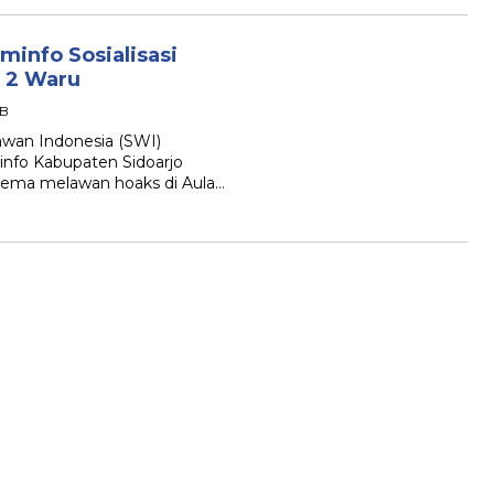
info Sosialisasi
N 2 Waru
IB
wan Indonesia (SWI)
info Kabupaten Sidoarjo
ertema melawan hoaks di Aula…