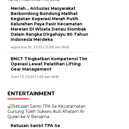
Meriah… Antusias Masyarakat
Berbondong Bondong Melihat
Kegiatan Koperasi Merah Putih
Kelurahan Paya Pasir Kecamatan
Marelan Di Wisata Danau Siombak
Dalam Rangka Dirgahayu 80 Tahun
Indonesia Merdeka
Agustus 31, 2025 | 11:38 am WIB
BNCT Tingkatkan Kompetensi Tim
Operasi Lewat Pelatihan Lifting
Gear Management
Juni 17, 2025 | 1:55 am WIB
ENTERTAINMENT
Ratusan Santri TPA Se