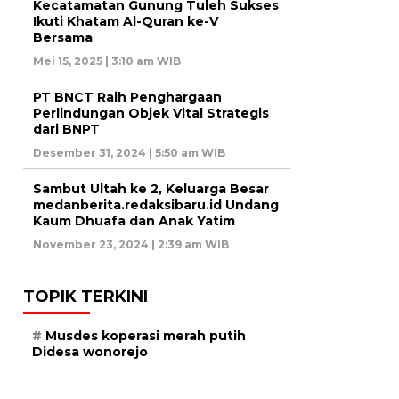
Kecatamatan Gunung Tuleh Sukses
Ikuti Khatam Al-Quran ke-V
Bersama
Mei 15, 2025 | 3:10 am WIB
PT BNCT Raih Penghargaan
Perlindungan Objek Vital Strategis
dari BNPT
Desember 31, 2024 | 5:50 am WIB
Sambut Ultah ke 2, Keluarga Besar
medanberita.redaksibaru.id Undang
Kaum Dhuafa dan Anak Yatim
November 23, 2024 | 2:39 am WIB
TOPIK TERKINI
Musdes koperasi merah putih
Didesa wonorejo