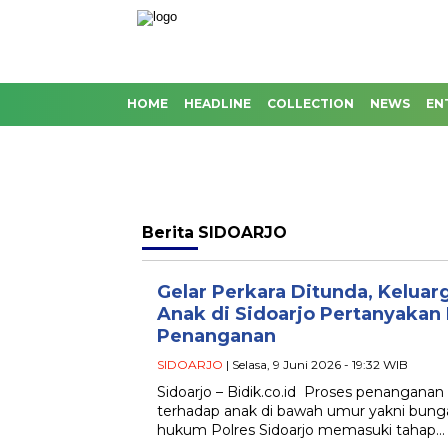
HOME
HEADLINE
COLLECTION
NEWS
EN
Berita
SIDOARJO
Gelar Perkara Ditunda, Kelua
Anak di Sidoarjo Pertanyakan
Penanganan
SIDOARJO
| Selasa, 9 Juni 2026 - 19:32 WIB
Sidoarjo – Bidik.co.id Proses penangana
terhadap anak di bawah umur yakni bung
hukum Polres Sidoarjo memasuki tahap…