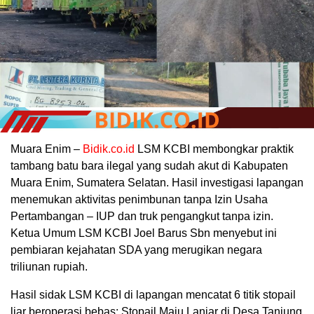
Muara Enim –
Bidik.co.id
LSM KCBI membongkar praktik
tambang batu bara ilegal yang sudah akut di Kabupaten
Muara Enim, Sumatera Selatan. Hasil investigasi lapangan
menemukan aktivitas penimbunan tanpa Izin Usaha
Pertambangan – IUP dan truk pengangkut tanpa izin.
Ketua Umum LSM KCBI Joel Barus Sbn menyebut ini
pembiaran kejahatan SDA yang merugikan negara
triliunan rupiah.
Hasil sidak LSM KCBI di lapangan mencatat 6 titik stopail
liar beroperasi bebas: Stopail Maju Lanjar di Desa Tanjung