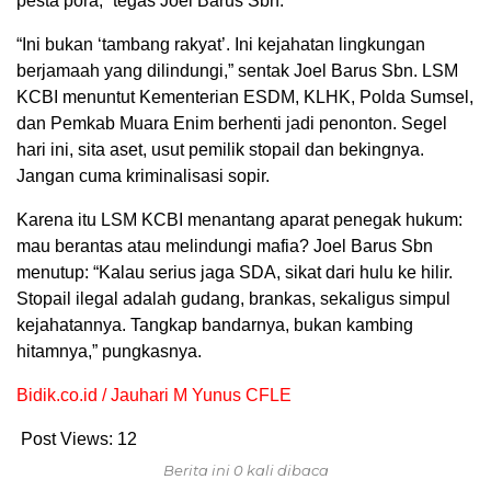
pesta pora,” tegas Joel Barus Sbn.
“Ini bukan ‘tambang rakyat’. Ini kejahatan lingkungan
berjamaah yang dilindungi,” sentak Joel Barus Sbn. LSM
KCBI menuntut Kementerian ESDM, KLHK, Polda Sumsel,
dan Pemkab Muara Enim berhenti jadi penonton. Segel
hari ini, sita aset, usut pemilik stopail dan bekingnya.
Jangan cuma kriminalisasi sopir.
Karena itu LSM KCBI menantang aparat penegak hukum:
mau berantas atau melindungi mafia? Joel Barus Sbn
menutup: “Kalau serius jaga SDA, sikat dari hulu ke hilir.
Stopail ilegal adalah gudang, brankas, sekaligus simpul
kejahatannya. Tangkap bandarnya, bukan kambing
hitamnya,” pungkasnya.
Bidik.co.id / Jauhari M Yunus CFLE
Post Views:
12
Berita ini 0 kali dibaca