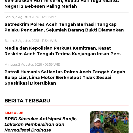
Semarakkan HUT RI Ke-81, Bupati Hali Yoga Nilai SD
Negeri 2 Bebesen Paling Meriah
Senin, 3 Agustus 2026 - 12:18 WIB
Satreskrim Polres Aceh Tengah Berhasil Tangkap
Pelaku Pencurian, Sejumlah Barang Bukti Diamankan
Senin, 3 Agustus 2026 - 11:54 WIB
Media dan Kepolisian Perkuat Kemitraan, Kasat
Reskrim Aceh Tengah Terima Kunjungan Insan Pers
Minggu, 2 Agustus 2026 - 05:56 WIB
Patroli Humanis Satlantas Polres Aceh Tengah Cegah
Balap Liar, Lima Motor Berknalpot Tidak Sesuai
Spesifikasi Ditertibkan
BERITA TERBARU
SIMEULUE
BPBD Simeulue Antisipasi Banjir,
Lakukan Pembersihan dan
Normalisasi Drainase