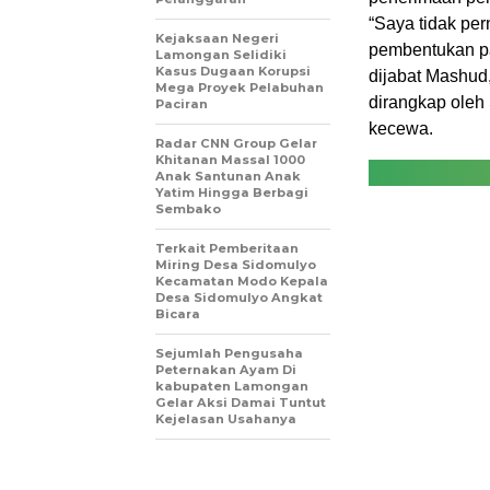
“Saya tidak per
Kejaksaan Negeri
pembentukan pa
Lamongan Selidiki
Kasus Dugaan Korupsi
dijabat Mashud
Mega Proyek Pelabuhan
dirangkap oleh
Paciran
kecewa.
Radar CNN Group Gelar
Khitanan Massal 1000
Anak Santunan Anak
Yatim Hingga Berbagi
Sembako
Terkait Pemberitaan
Miring Desa Sidomulyo
Kecamatan Modo Kepala
Desa Sidomulyo Angkat
Bicara
Sejumlah Pengusaha
Peternakan Ayam Di
kabupaten Lamongan
Gelar Aksi Damai Tuntut
Kejelasan Usahanya