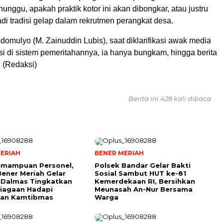
nggu, apakah praktik kotor ini akan dibongkar, atau justru
di tradisi gelap dalam rekrutmen perangkat desa.
omulyo (M. Zainuddin Lubis), saat diklarifikasi awak media
kasi di sistem pemeritahannya, ia hanya bungkam, hingga berita
. (Redaksi)
Berita ini 428 kali dibaca
ERIAH
BENER MERIAH
emampuan Personel,
Polsek Bandar Gelar Bakti
Bener Meriah Gelar
Sosial Sambut HUT ke-81
 Dalmas Tingkatkan
Kemerdekaan RI, Bersihkan
iagaan Hadapi
Meunasah An-Nur Bersama
an Kamtibmas
Warga