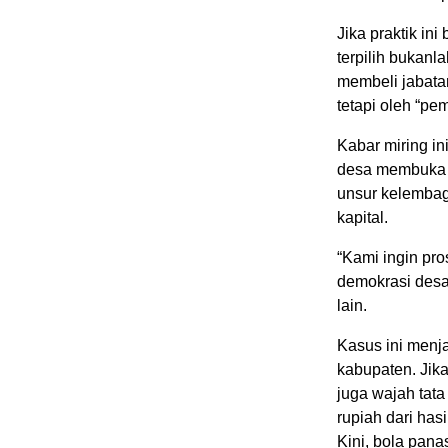
Jika praktik in
terpilih bukan
membeli jabatan
tetapi oleh “pem
Kabar miring i
desa membuka p
unsur kelembag
kapital.
“Kami ingin pro
demokrasi desa 
lain.
Kasus ini menj
kabupaten. Jika
juga wajah tata
rupiah dari hasi
Kini, bola pan