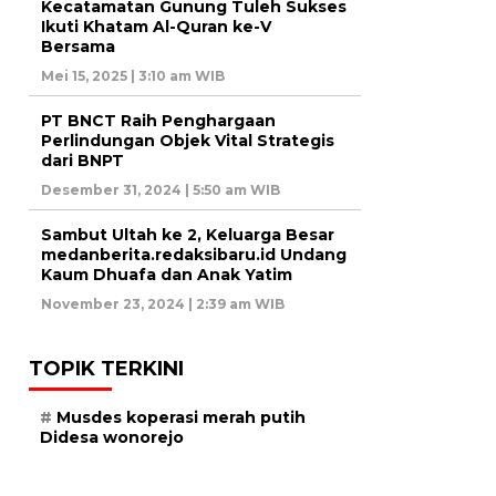
Kecatamatan Gunung Tuleh Sukses
Ikuti Khatam Al-Quran ke-V
Bersama
Mei 15, 2025 | 3:10 am WIB
PT BNCT Raih Penghargaan
Perlindungan Objek Vital Strategis
dari BNPT
Desember 31, 2024 | 5:50 am WIB
Sambut Ultah ke 2, Keluarga Besar
medanberita.redaksibaru.id Undang
Kaum Dhuafa dan Anak Yatim
November 23, 2024 | 2:39 am WIB
TOPIK TERKINI
Musdes koperasi merah putih
Didesa wonorejo