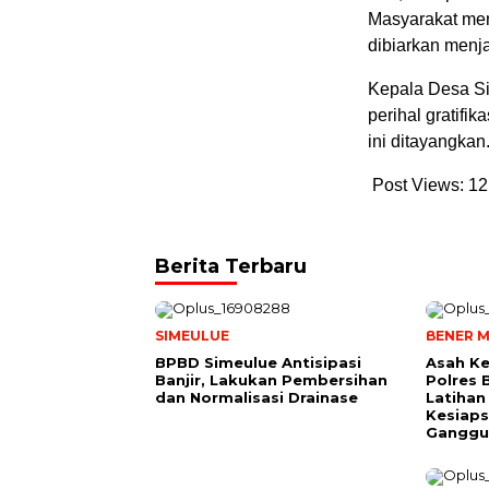
Masyarakat menu
dibiarkan menja
Kepala Desa Sid
perihal gratifi
ini ditayangkan
Post Views:
12
Berita Terbaru
SIMEULUE
BENER M
BPBD Simeulue Antisipasi
Asah K
Banjir, Lakukan Pembersihan
Polres 
dan Normalisasi Drainase
Latihan
Kesiaps
Ganggu