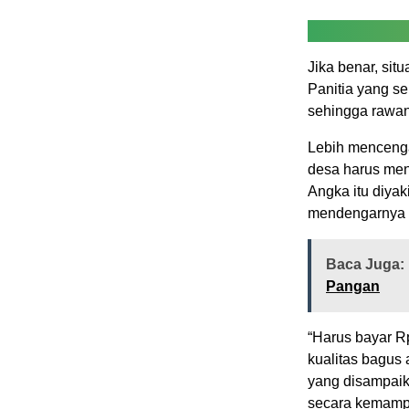
Jika benar, situ
Panitia yang se
sehingga rawan
Lebih mencenga
desa harus meny
Angka itu diya
mendengarnya l
Baca Juga:
Pangan
“Harus bayar R
kualitas bagus
yang disampaik
secara kemampu