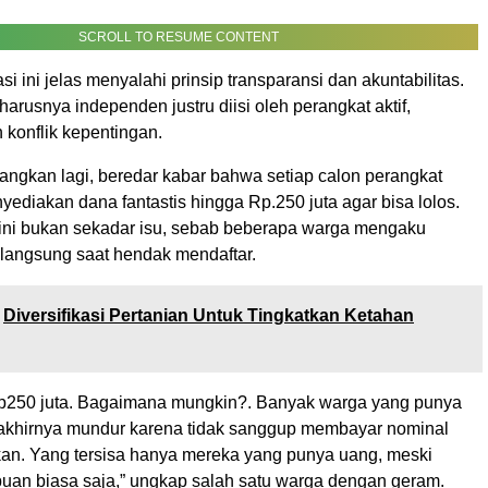
SCROLL TO RESUME CONTENT
asi ini jelas menyalahi prinsip transparansi dan akuntabilitas.
harusnya independen justru diisi oleh perangkat aktif,
 konflik kepentingan.
ngkan lagi, beredar kabar bahwa setiap calon perangkat
ediakan dana fantastis hingga Rp.250 juta agar bisa lolos.
kini bukan sekadar isu, sebab beberapa warga mengaku
angsung saat hendak mendaftar.
Diversifikasi Pertanian Untuk Tingkatkan Ketahan
p250 juta. Bagaimana mungkin?. Banyak warga yang punya
 akhirnya mundur karena tidak sanggup membayar nominal
an. Yang tersisa hanya mereka yang punya uang, meski
an biasa saja,” ungkap salah satu warga dengan geram.