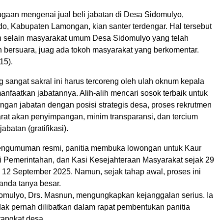
aan mengenai jual beli jabatan di Desa Sidomulyo,
, Kabupaten Lamongan, kian santer terdengar. Hal tersebut
n selain masyarakat umum Desa Sidomulyo yang telah
 bersuara, juag ada tokoh masyarakat yang berkomentar.
15).
sangat sakral ini harus tercoreng oleh ulah oknum kepala
nfaatkan jabatannya. Alih-alih mencari sosok terbaik untuk
ngan jabatan dengan posisi strategis desa, proses rekrutmen
arat akan penyimpangan, minim transparansi, dan tercium
 jabatan (gratifikasi).
engumuman resmi, panitia membuka lowongan untuk Kaur
 Pemerintahan, dan Kasi Kesejahteraan Masyarakat sejak 29
 12 September 2025. Namun, sejak tahap awal, proses ini
anda tanya besar.
mulyo, Drs. Masnun, mengungkapkan kejanggalan serius. Ia
ak pernah dilibatkan dalam rapat pembentukan panitia
angkat desa.