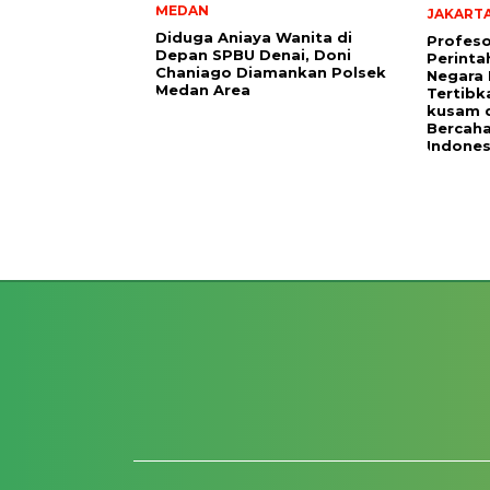
MEDAN
JAKART
Diduga Aniaya Wanita di
Profeso
Depan SPBU Denai, Doni
Perinta
Chaniago Diamankan Polsek
Negara 
Medan Area
Tertibk
kusam 
Bercah
Indones