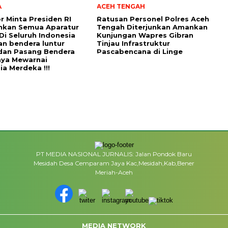
A
ACEH TENGAH
r Minta Presiden RI
Ratusan Personel Polres Aceh
hkan Semua Aparatur
Tengah Diterjunkan Amankan
Di Seluruh Indonesia
Kunjungan Wapres Gibran
an bendera luntur
Tinjau Infrastruktur
dan Pasang Bendera
Pascabencana di Linge
aya Mewarnai
ia Merdeka !!!
PT MEDIA NASIONAL JURNALIS: Jalan Pondok Baru
Mesidah Desa Cemparam Jaya Kac,Mesidah,Kab,Bener
Meriah-Aceh
MEDIA NETWORK