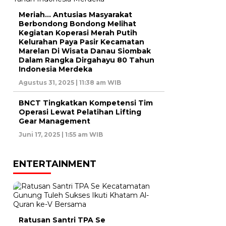
Meriah… Antusias Masyarakat
Berbondong Bondong Melihat
Kegiatan Koperasi Merah Putih
Kelurahan Paya Pasir Kecamatan
Marelan Di Wisata Danau Siombak
Dalam Rangka Dirgahayu 80 Tahun
Indonesia Merdeka
Agustus 31, 2025 | 11:38 am WIB
BNCT Tingkatkan Kompetensi Tim
Operasi Lewat Pelatihan Lifting
Gear Management
Juni 17, 2025 | 1:55 am WIB
ENTERTAINMENT
Ratusan Santri TPA Se