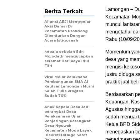
Lamongan – Dug
Berita Terkait
Kecamatan Modo
Aliansi ABJI Menggelar
muncul lantara
Aksi Damai Di
kecamatan Brondong
mengetahui dan
Dibenturkan Dengan
Rabu (10/09/20
Acara Istigosaah
Momentum yang 
kepala sekolah Sdn
Mojodadi mengucapkan
desa yang mema
selamat Hari Raya Idul
Fitri
mengisi kekoso
justru diduga s
Viral Molor Pelaksana
praktik jual beli
Pembangunan SMA Al
Kautsar Lamongan Murni
Salah Tulis Progres
Berdasarkan p
Sudah 70%
Keuangan, Kasi
Anak Kepala Desa Jadi
Agustus hingga
perangkat Desa
Pelaksanaan Ujian
sudah menuai t
Penjaringan Perangkat
Ketua BPD Sido
Desa Nguwok
Kecamatan Modo Layak
menegaskan tid
Disoroti DiDuga Sarat
penerimaan per
Pelanggaran