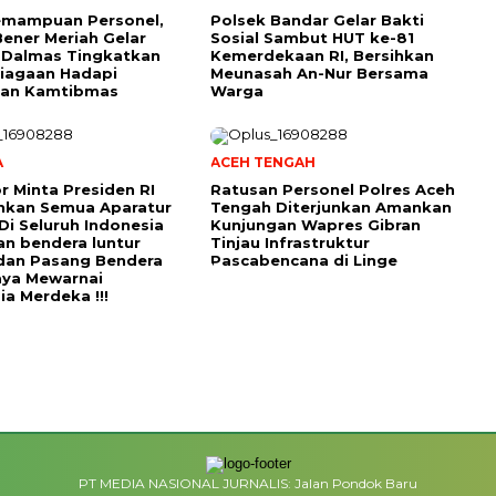
emampuan Personel,
Polsek Bandar Gelar Bakti
Bener Meriah Gelar
Sosial Sambut HUT ke-81
 Dalmas Tingkatkan
Kemerdekaan RI, Bersihkan
iagaan Hadapi
Meunasah An-Nur Bersama
an Kamtibmas
Warga
A
ACEH TENGAH
r Minta Presiden RI
Ratusan Personel Polres Aceh
hkan Semua Aparatur
Tengah Diterjunkan Amankan
Di Seluruh Indonesia
Kunjungan Wapres Gibran
an bendera luntur
Tinjau Infrastruktur
dan Pasang Bendera
Pascabencana di Linge
aya Mewarnai
ia Merdeka !!!
PT MEDIA NASIONAL JURNALIS: Jalan Pondok Baru