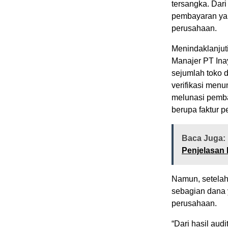
tersangka. Dari
pembayaran yan
perusahaan.
Menindaklanjuti
Manajer PT Ina
sejumlah toko d
verifikasi men
melunasi pemba
berupa faktur 
Baca Juga:
Penjelasan
Namun, setelah
sebagian dana 
perusahaan.
“Dari hasil audi