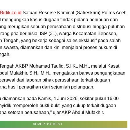
Bidik.co.id
Satuan Reserse Kriminal (Satreskrim) Polres Aceh
l mengungkap kasus dugaan tindak pidana penipuan dan
ng merugikan sebuah perusahaan distribusi hingga puluhan
orang pria berinisial ISP (31), warga Kecamatan Bebesen,
 Tengah, yang bekerja sebagai sales eksklusif pada salah
n swasta, diamankan dan kini menjalani proses hukum di
ngah.
Tengah AKBP Muhamad Taufiq, S.I.K., M.H., melalui Kasat
dul Mufakhir, S.H., M.H., mengatakan bahwa pengungkapan
berawal dari laporan pihak perusahaan terkait dugaan
na hasil penagihan dari sejumlah pelanggan.
u diamankan pada Kamis, 4 Juni 2026, sekitar pukul 16.00
nyidik memperoleh bukti-bukti yang cukup terkait dugaan
na setoran perusahaan,” ujar AKP Abdul Mufakhir.
ADVERTISEMENT