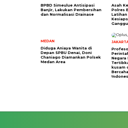
BPBD Simeulue Antisipasi
Asah K
Banjir, Lakukan Pembersihan
Polres 
dan Normalisasi Drainase
Latihan
Kesiaps
Ganggu
MEDAN
JAKART
Diduga Aniaya Wanita di
Profeso
Depan SPBU Denai, Doni
Perinta
Chaniago Diamankan Polsek
Negara 
Medan Area
Tertibk
kusam 
Bercah
Indones