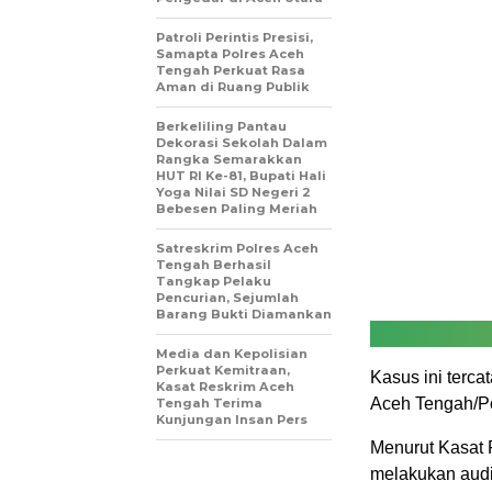
Patroli Perintis Presisi,
Samapta Polres Aceh
Tengah Perkuat Rasa
Aman di Ruang Publik
Berkeliling Pantau
Dekorasi Sekolah Dalam
Rangka Semarakkan
HUT RI Ke-81, Bupati Hali
Yoga Nilai SD Negeri 2
Bebesen Paling Meriah
Satreskrim Polres Aceh
Tengah Berhasil
Tangkap Pelaku
Pencurian, Sejumlah
Barang Bukti Diamankan
Media dan Kepolisian
Perkuat Kemitraan,
Kasus ini terc
Kasat Reskrim Aceh
Aceh Tengah/Po
Tengah Terima
Kunjungan Insan Pers
Menurut Kasat 
melakukan audit