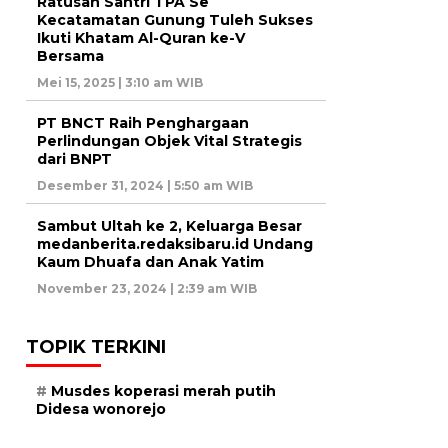
Ratusan Santri TPA Se
Kecatamatan Gunung Tuleh Sukses
Ikuti Khatam Al-Quran ke-V
Bersama
Mei 15, 2025 | 3:10 am WIB
PT BNCT Raih Penghargaan
Perlindungan Objek Vital Strategis
dari BNPT
Desember 31, 2024 | 5:50 am WIB
Sambut Ultah ke 2, Keluarga Besar
medanberita.redaksibaru.id Undang
Kaum Dhuafa dan Anak Yatim
November 23, 2024 | 2:39 am WIB
TOPIK TERKINI
Musdes koperasi merah putih
Didesa wonorejo