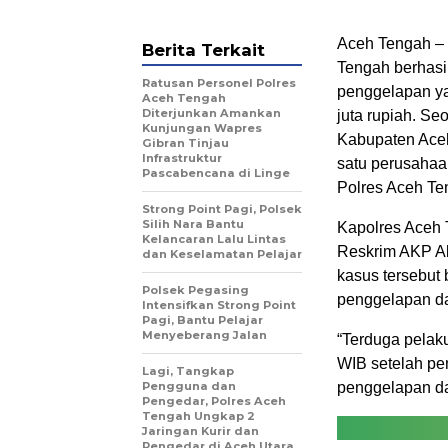
Aceh Tengah –
Berita Terkait
Tengah berhasi
Ratusan Personel Polres
penggelapan ya
Aceh Tengah
Diterjunkan Amankan
juta rupiah. Se
Kunjungan Wapres
Kabupaten Aceh
Gibran Tinjau
Infrastruktur
satu perusahaa
Pascabencana di Linge
Polres Aceh Te
Strong Point Pagi, Polsek
Silih Nara Bantu
Kapolres Aceh 
Kelancaran Lalu Lintas
Reskrim AKP Ab
dan Keselamatan Pelajar
kasus tersebut 
Polsek Pegasing
penggelapan da
Intensifkan Strong Point
Pagi, Bantu Pelajar
Menyeberang Jalan
“Terduga pelak
WIB setelah pe
Lagi, Tangkap
Pengguna dan
penggelapan da
Pengedar, Polres Aceh
Tengah Ungkap 2
Jaringan Kurir dan
Pengedar di Aceh Utara