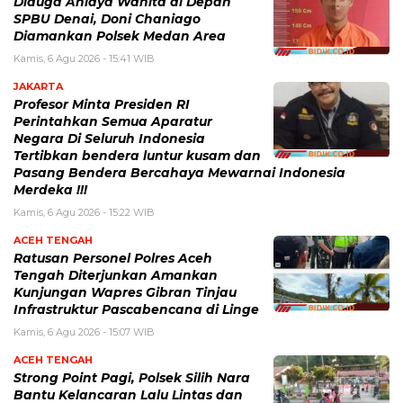
Diduga Aniaya Wanita di Depan
SPBU Denai, Doni Chaniago
Diamankan Polsek Medan Area
Kamis, 6 Agu 2026 - 15:41 WIB
JAKARTA
Profesor Minta Presiden RI
Perintahkan Semua Aparatur
Negara Di Seluruh Indonesia
Tertibkan bendera luntur kusam dan
Pasang Bendera Bercahaya Mewarnai Indonesia
Merdeka !!!
Kamis, 6 Agu 2026 - 15:22 WIB
ACEH TENGAH
Ratusan Personel Polres Aceh
Tengah Diterjunkan Amankan
Kunjungan Wapres Gibran Tinjau
Infrastruktur Pascabencana di Linge
Kamis, 6 Agu 2026 - 15:07 WIB
ACEH TENGAH
Strong Point Pagi, Polsek Silih Nara
Bantu Kelancaran Lalu Lintas dan