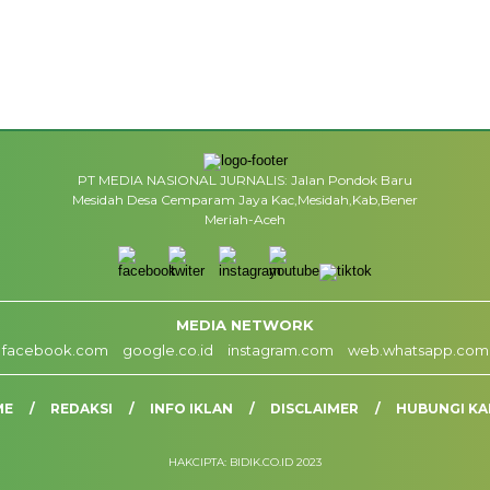
PT MEDIA NASIONAL JURNALIS: Jalan Pondok Baru
Mesidah Desa Cemparam Jaya Kac,Mesidah,Kab,Bener
Meriah-Aceh
MEDIA NETWORK
facebook.com
google.co.id
instagram.com
web.whatsapp.com
ME
REDAKSI
INFO IKLAN
DISCLAIMER
HUBUNGI KA
HAKCIPTA: BIDIK.CO.ID 2023