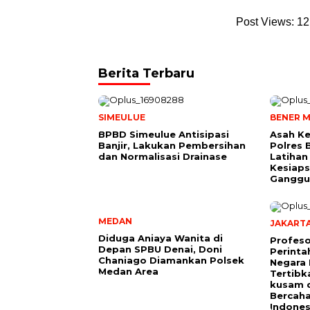
Post Views:
12
Berita Terbaru
SIMEULUE
BENER M
BPBD Simeulue Antisipasi
Asah K
Banjir, Lakukan Pembersihan
Polres 
dan Normalisasi Drainase
Latihan
Kesiaps
Ganggu
MEDAN
JAKART
Diduga Aniaya Wanita di
Profeso
Depan SPBU Denai, Doni
Perinta
Chaniago Diamankan Polsek
Negara 
Medan Area
Tertibk
kusam 
Bercah
Indones