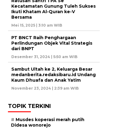
Ratusan Santri TPA Se
Kecatamatan Gunung Tuleh Sukses
Ikuti Khatam Al-Quran ke-V
Bersama
Mei 15, 2025 | 3:10 am WIB
PT BNCT Raih Penghargaan
Perlindungan Objek Vital Strategis
dari BNPT
Desember 31, 2024 | 5:50 am WIB
Sambut Ultah ke 2, Keluarga Besar
medanberita.redaksibaru.id Undang
Kaum Dhuafa dan Anak Yatim
November 23, 2024 | 2:39 am WIB
TOPIK TERKINI
Musdes koperasi merah putih
Didesa wonorejo