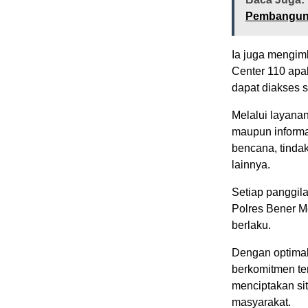
Pembangun
Ia juga mengim
Center 110 apa
dapat diakses s
Melalui layana
maupun informas
bencana, tindak
lainnya.
Setiap panggil
Polres Bener Me
berlaku.
Dengan optimal
berkomitmen te
menciptakan si
masyarakat.