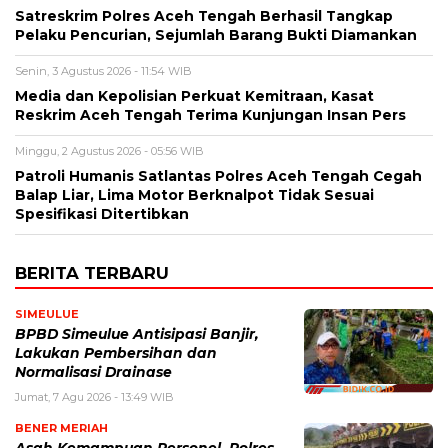
Satreskrim Polres Aceh Tengah Berhasil Tangkap
Pelaku Pencurian, Sejumlah Barang Bukti Diamankan
Senin, 3 Agustus 2026 - 11:54 WIB
Media dan Kepolisian Perkuat Kemitraan, Kasat
Reskrim Aceh Tengah Terima Kunjungan Insan Pers
Minggu, 2 Agustus 2026 - 05:56 WIB
Patroli Humanis Satlantas Polres Aceh Tengah Cegah
Balap Liar, Lima Motor Berknalpot Tidak Sesuai
Spesifikasi Ditertibkan
BERITA TERBARU
SIMEULUE
BPBD Simeulue Antisipasi Banjir,
Lakukan Pembersihan dan
Normalisasi Drainase
Jumat, 7 Agu 2026 - 13:49 WIB
BENER MERIAH
Asah Kemampuan Personel, Polres