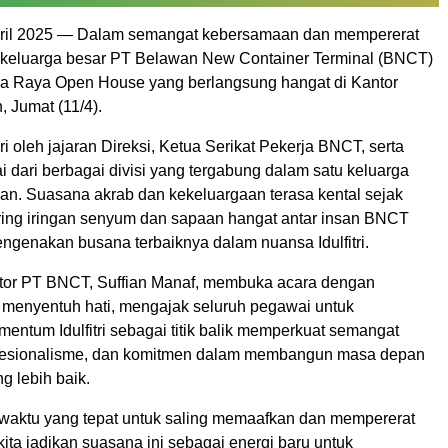
pril 2025 — Dalam semangat kebersamaan dan mempererat
mi, keluarga besar PT Belawan New Container Terminal (BNCT)
a Raya Open House yang berlangsung hangat di Kantor
 Jumat (11/4).
iri oleh jajaran Direksi, Ketua Serikat Pekerja BNCT, serta
 dari berbagai divisi yang tergabung dalam satu keluarga
an. Suasana akrab dan kekeluargaan terasa kental sejak
iring iringan senyum dan sapaan hangat antar insan BNCT
ngenakan busana terbaiknya dalam nuansa Idulfitri.
ctor PT BNCT, Suffian Manaf, membuka acara dengan
menyentuh hati, mengajak seluruh pegawai untuk
ntum Idulfitri sebagai titik balik memperkuat semangat
ofesionalisme, dan komitmen dalam membangun masa depan
g lebih baik.
ah waktu yang tepat untuk saling memaafkan dan mempererat
ita jadikan suasana ini sebagai energi baru untuk