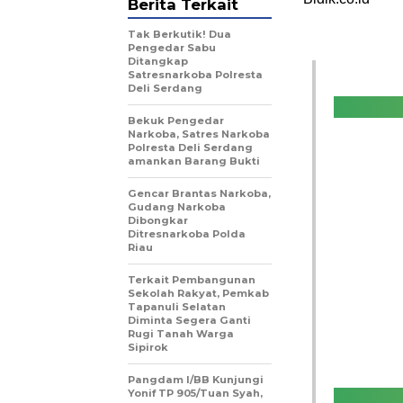
Berita Terkait
Tak Berkutik! Dua
Pengedar Sabu
Ditangkap
Satresnarkoba Polresta
Deli Serdang
Bekuk Pengedar
Narkoba, Satres Narkoba
Polresta Deli Serdang
amankan Barang Bukti
Gencar Brantas Narkoba,
Gudang Narkoba
Dibongkar
Ditresnarkoba Polda
Riau
Terkait Pembangunan
Sekolah Rakyat, Pemkab
Tapanuli Selatan
Diminta Segera Ganti
Rugi Tanah Warga
Sipirok
Pangdam I/BB Kunjungi
Yonif TP 905/Tuan Syah,