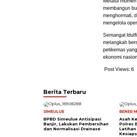
Melalui momen
membangun bud
menghormati, da
mengelola oper
Semangat Idulfit
melangkah ber
petikemas yang
ekonomi nasiona
Post Views:
6
Berita Terbaru
SIMEULUE
BENER M
BPBD Simeulue Antisipasi
Asah K
Banjir, Lakukan Pembersihan
Polres 
dan Normalisasi Drainase
Latihan
Kesiaps