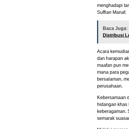
menghadapi tan
Suffian Manaf.
Baca Juga:
Distribusi 
Acara kemudian
dan harapan ak
maafan pun menj
mana para pega
bersalaman, me
perusahaan.
Kebersamaan d
hidangan khas
keberagaman. S
semarak suasana