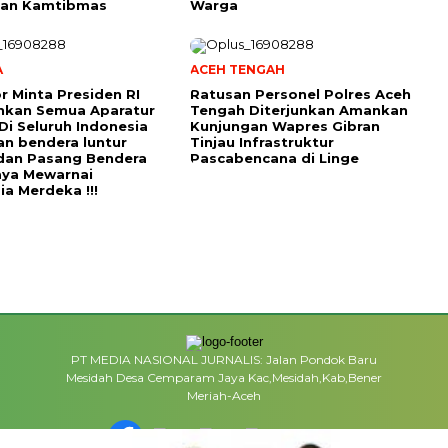
an Kamtibmas
Warga
A
ACEH TENGAH
r Minta Presiden RI
Ratusan Personel Polres Aceh
hkan Semua Aparatur
Tengah Diterjunkan Amankan
Di Seluruh Indonesia
Kunjungan Wapres Gibran
an bendera luntur
Tinjau Infrastruktur
dan Pasang Bendera
Pascabencana di Linge
aya Mewarnai
ia Merdeka !!!
PT MEDIA NASIONAL JURNALIS: Jalan Pondok Baru
Mesidah Desa Cemparam Jaya Kac,Mesidah,Kab,Bener
Meriah-Aceh