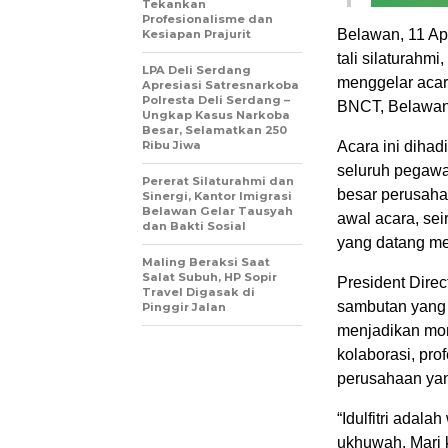
Tekankan
Profesionalisme dan
Belawan, 11 A
Kesiapan Prajurit
tali silaturah
LPA Deli Serdang
menggelar acar
Apresiasi Satresnarkoba
Polresta Deli Serdang –
BNCT, Belawan,
Ungkap Kasus Narkoba
Besar, Selamatkan 250
Ribu Jiwa
Acara ini dihad
seluruh pegawai
Pererat Silaturahmi dan
besar perusaha
Sinergi, Kantor Imigrasi
Belawan Gelar Tausyah
awal acara, se
dan Bakti Sosial
yang datang me
Maling Beraksi Saat
Salat Subuh, HP Sopir
President Dire
Travel Digasak di
sambutan yang 
Pinggir Jalan
menjadikan mome
kolaborasi, pr
perusahaan yan
“Idulfitri adal
ukhuwah. Mari k