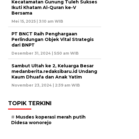
Kecatamatan Gunung Tuleh Sukses
Ikuti Khatam Al-Quran ke-V
Bersama
Mei 15, 2025 | 3:10 am WIB
PT BNCT Raih Penghargaan
Perlindungan Objek Vital Strategis
dari BNPT
Desember 31, 2024 | 5:50 am WIB
Sambut Ultah ke 2, Keluarga Besar
medanberita.redaksibaru.id Undang
Kaum Dhuafa dan Anak Yatim
November 23, 2024 | 2:39 am WIB
TOPIK TERKINI
Musdes koperasi merah putih
Didesa wonorejo