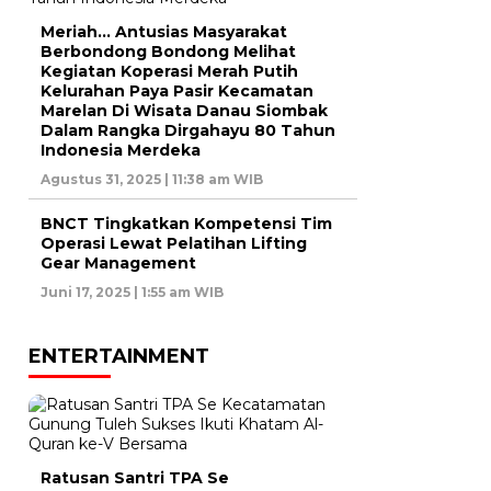
Meriah… Antusias Masyarakat
Berbondong Bondong Melihat
Kegiatan Koperasi Merah Putih
Kelurahan Paya Pasir Kecamatan
Marelan Di Wisata Danau Siombak
Dalam Rangka Dirgahayu 80 Tahun
Indonesia Merdeka
Agustus 31, 2025 | 11:38 am WIB
BNCT Tingkatkan Kompetensi Tim
Operasi Lewat Pelatihan Lifting
Gear Management
Juni 17, 2025 | 1:55 am WIB
ENTERTAINMENT
Ratusan Santri TPA Se