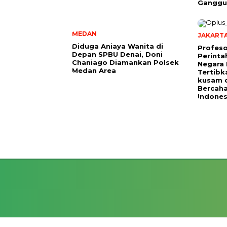
Ganggu
MEDAN
JAKART
Diduga Aniaya Wanita di
Profeso
Depan SPBU Denai, Doni
Perinta
Chaniago Diamankan Polsek
Negara 
Medan Area
Tertibk
kusam 
Bercah
Indones