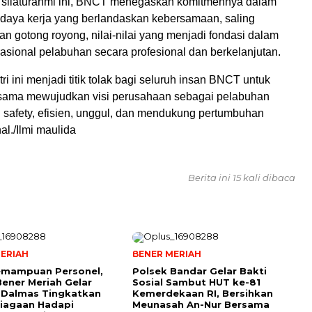
 silaturahmi ini, BNCT menegaskan komitmennya dalam
aya kerja yang berlandaskan kebersamaan, saling
n gotong royong, nilai-nilai yang menjadi fondasi dalam
asional pelabuhan secara profesional dan berkelanjutan.
ri ini menjadi titik tolak bagi seluruh insan BNCT untuk
sama mewujudkan visi perusahaan sebagai pelabuhan
 safety, efisien, unggul, dan mendukung pertumbuhan
l./Ilmi maulida
Berita ini 15 kali dibaca
ERIAH
BENER MERIAH
emampuan Personel,
Polsek Bandar Gelar Bakti
Bener Meriah Gelar
Sosial Sambut HUT ke-81
 Dalmas Tingkatkan
Kemerdekaan RI, Bersihkan
iagaan Hadapi
Meunasah An-Nur Bersama