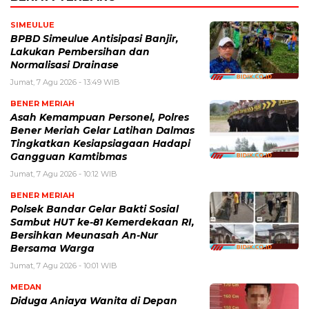
SIMEULUE
BPBD Simeulue Antisipasi Banjir,
Lakukan Pembersihan dan
Normalisasi Drainase
Jumat, 7 Agu 2026 - 13:49 WIB
BENER MERIAH
Asah Kemampuan Personel, Polres
Bener Meriah Gelar Latihan Dalmas
Tingkatkan Kesiapsiagaan Hadapi
Gangguan Kamtibmas
Jumat, 7 Agu 2026 - 10:12 WIB
BENER MERIAH
Polsek Bandar Gelar Bakti Sosial
Sambut HUT ke-81 Kemerdekaan RI,
Bersihkan Meunasah An-Nur
Bersama Warga
Jumat, 7 Agu 2026 - 10:01 WIB
MEDAN
Diduga Aniaya Wanita di Depan