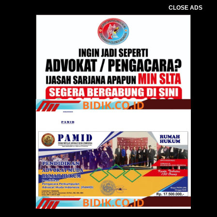
CLOSE ADS