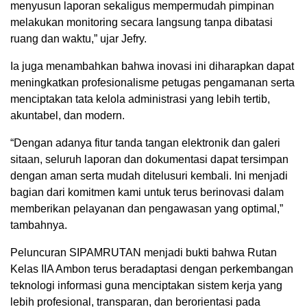
menyusun laporan sekaligus mempermudah pimpinan
melakukan monitoring secara langsung tanpa dibatasi
ruang dan waktu,” ujar Jefry.
Ia juga menambahkan bahwa inovasi ini diharapkan dapat
meningkatkan profesionalisme petugas pengamanan serta
menciptakan tata kelola administrasi yang lebih tertib,
akuntabel, dan modern.
“Dengan adanya fitur tanda tangan elektronik dan galeri
sitaan, seluruh laporan dan dokumentasi dapat tersimpan
dengan aman serta mudah ditelusuri kembali. Ini menjadi
bagian dari komitmen kami untuk terus berinovasi dalam
memberikan pelayanan dan pengawasan yang optimal,”
tambahnya.
Peluncuran SIPAMRUTAN menjadi bukti bahwa Rutan
Kelas IIA Ambon terus beradaptasi dengan perkembangan
teknologi informasi guna menciptakan sistem kerja yang
lebih profesional, transparan, dan berorientasi pada