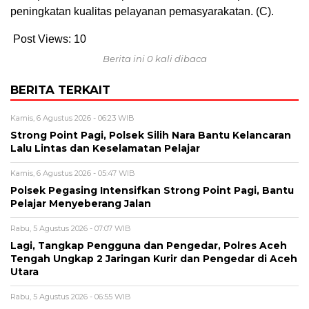
peningkatan kualitas pelayanan pemasyarakatan. (C).
Post Views:
10
Berita ini 0 kali dibaca
BERITA TERKAIT
Kamis, 6 Agustus 2026 - 06:23 WIB
Strong Point Pagi, Polsek Silih Nara Bantu Kelancaran
Lalu Lintas dan Keselamatan Pelajar
Kamis, 6 Agustus 2026 - 05:47 WIB
Polsek Pegasing Intensifkan Strong Point Pagi, Bantu
Pelajar Menyeberang Jalan
Rabu, 5 Agustus 2026 - 07:07 WIB
Lagi, Tangkap Pengguna dan Pengedar, Polres Aceh
Tengah Ungkap 2 Jaringan Kurir dan Pengedar di Aceh
Utara
Rabu, 5 Agustus 2026 - 06:55 WIB