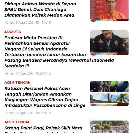
Diduga Aniaya Wanita di Depan
SPBU Denai, Doni Chaniago
Diamankan Polsek Medan Area
Kamis, 6 Agu 2026 - 15:41 WIB
JAKARTA
Profesor Minta Presiden RI
Perintahkan Semua Aparatur
Negara Di Seluruh Indonesia
Tertibkan bendera luntur kusam dan
Pasang Bendera Bercahaya Mewarnai Indonesia
Merdeka !!!
Kamis, 6 Agu 2026 - 15:22 WIB
ACEH TENGAH
Ratusan Personel Polres Aceh
Tengah Diterjunkan Amankan
Kunjungan Wapres Gibran Tinjau
Infrastruktur Pascabencana di Linge
Kamis, 6 Agu 2026 - 15:07 WIB
ACEH TENGAH
Strong Point Pagi, Polsek Silih Nara