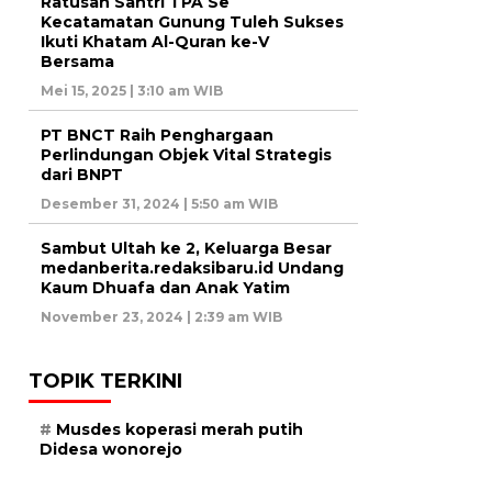
Ratusan Santri TPA Se
Kecatamatan Gunung Tuleh Sukses
Ikuti Khatam Al-Quran ke-V
Bersama
Mei 15, 2025 | 3:10 am WIB
PT BNCT Raih Penghargaan
Perlindungan Objek Vital Strategis
dari BNPT
Desember 31, 2024 | 5:50 am WIB
Sambut Ultah ke 2, Keluarga Besar
medanberita.redaksibaru.id Undang
Kaum Dhuafa dan Anak Yatim
November 23, 2024 | 2:39 am WIB
TOPIK TERKINI
Musdes koperasi merah putih
Didesa wonorejo