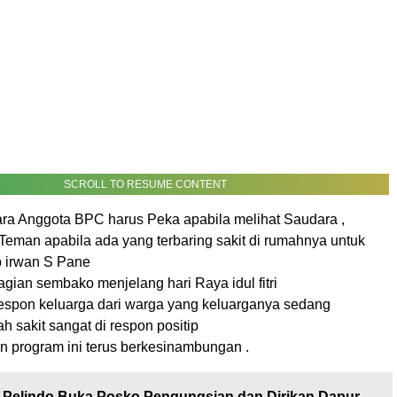
SCROLL TO RESUME CONTENT
ara Anggota BPC harus Peka apabila melihat Saudara ,
Teman apabila ada yang terbaring sakit di rumahnya untuk
p irwan S Pane
ian sembako menjelang hari Raya idul fitri
respon keluarga dari warga yang keluarganya sedang
ah sakit sangat di respon positip
program ini terus berkesinambungan .
Pelindo Buka Posko Pengungsian dan Dirikan Dapur