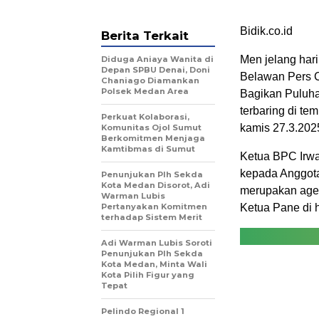
Bidik.co.id
Berita Terkait
Men jelang hari
Diduga Aniaya Wanita di
Depan SPBU Denai, Doni
Belawan Pers 
Chaniago Diamankan
Polsek Medan Area
Bagikan Puluh
terbaring di tem
Perkuat Kolaborasi,
kamis 27.3.202
Komunitas Ojol Sumut
Berkomitmen Menjaga
Kamtibmas di Sumut
Ketua BPC Irw
kepada Anggota 
Penunjukan Plh Sekda
Kota Medan Disorot, Adi
merupakan agen
Warman Lubis
Pertanyakan Komitmen
Ketua Pane di 
terhadap Sistem Merit
Adi Warman Lubis Soroti
Penunjukan Plh Sekda
Kota Medan, Minta Wali
Kota Pilih Figur yang
Tepat
Pelindo Regional 1