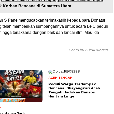
 Korban Bencana di Sumatera Utara
n S Pane mengucapkan terimakasih kepada para Donatur ,
 telah memberikan sumbangannya untuk acara BPC peduli
ingga terlaksana dengan baik dan lancar /Ilmi Maulida
Berita ini 15 kali dibaca
ACEH TENGAH
Peduli Warga Terdampak
Bencana, Bhayangkari Aceh
Tengah Hadirkan Bansos
Huntara Linge
A
ia Hanya Jadi