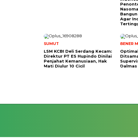
Penonto
Nasoma
Bangun
Agar In
Terting
SUMUT
BENER M
LSM KCBI Deli Serdang Kecam:
Optimal
Direktur PT ES Hupindo Dinilai
Ditsam
Penjahat Kemanusiaan, Hak
Supervi
Mati Diulur 10 Cicil
Dalmas 