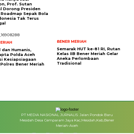
n, Prof. Sutan
l Dorong Presiden
 Roadmap Sepak Bola
donesia Tak Terus
gal
BENER MERIAH
ERIAH
Semarak HUT ke-81 RI, Rutan
 dan Humanis,
Kelas IIB Bener Meriah Gelar
apta Polda Aceh
Aneka Perlombaan
si Kesiapsiagaan
Tradisional
Polres Bener Meriah
PT MEDIA NASIONAL JURNALIS: Jalan Pondok Baru
Mesidah Desa Cemparam Jaya Kac,Mesidah,Kab,Bener
Meriah-Aceh