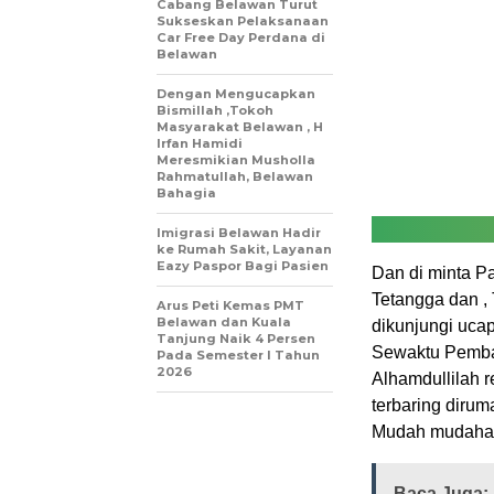
Cabang Belawan Turut
Sukseskan Pelaksanaan
Car Free Day Perdana di
Belawan
Dengan Mengucapkan
Bismillah ,Tokoh
Masyarakat Belawan , H
Irfan Hamidi
Meresmikian Musholla
Rahmatullah, Belawan
Bahagia
Imigrasi Belawan Hadir
ke Rumah Sakit, Layanan
Eazy Paspor Bagi Pasien
Dan di minta P
Tetangga dan , 
Arus Peti Kemas PMT
Belawan dan Kuala
dikunjungi uca
Tanjung Naik 4 Persen
Sewaktu Pembag
Pada Semester I Tahun
2026
Alhamdullilah 
terbaring dirum
Mudah mudahan 
Baca Juga: