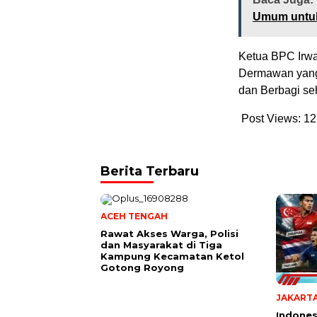
Umum untuk
Ketua BPC Irwa
Dermawan yang
dan Berbagi seh
Post Views:
12
Berita Terbaru
ACEH TENGAH
Rawat Akses Warga, Polisi
dan Masyarakat di Tiga
Kampung Kecamatan Ketol
Gotong Royong
JAKART
Indones