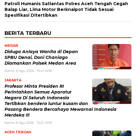
Patroli Humanis Satlantas Polres Aceh Tengah Cegah
Balap Liar, Lima Motor Berknalpot Tidak Sesuai
Spesifikasi Ditertibkan
BERITA TERBARU
MEDAN
Diduga Aniaya Wanita di Depan
SPBU Denai, Doni Chaniago
Diamankan Polsek Medan Area
Kamis, 6 Agu 2026 - 15:41 WIB
JAKARTA
Profesor Minta Presiden RI
Perintahkan Semua Aparatur
Negara Di Seluruh Indonesia
Tertibkan bendera luntur kusam dan
Pasang Bendera Bercahaya Mewarnai Indonesia
Merdeka !!!
Kamis, 6 Agu 2026 - 15:22 WIB
ACEH TENGAH