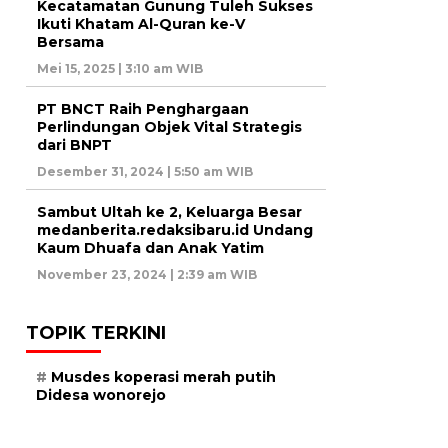
Kecatamatan Gunung Tuleh Sukses
Ikuti Khatam Al-Quran ke-V
Bersama
Mei 15, 2025 | 3:10 am WIB
PT BNCT Raih Penghargaan
Perlindungan Objek Vital Strategis
dari BNPT
Desember 31, 2024 | 5:50 am WIB
Sambut Ultah ke 2, Keluarga Besar
medanberita.redaksibaru.id Undang
Kaum Dhuafa dan Anak Yatim
November 23, 2024 | 2:39 am WIB
TOPIK TERKINI
Musdes koperasi merah putih
Didesa wonorejo