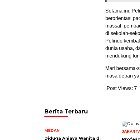
Selama ini, Pel
berorientasi pa
massal, pembag
di sekolah-sek
Pelindo kembal
dunia usaha, d
mendukung tum
Mari bersama-sa
masa depan ya
Post Views:
7
Berita Terbaru
MEDAN
JAKART
Diduga Aniaya Wanita di
Profeso