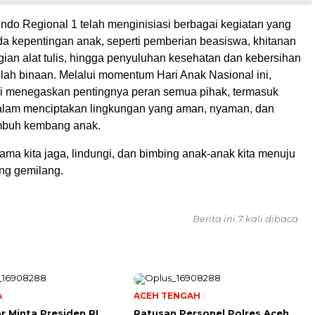
indo Regional 1 telah menginisiasi berbagai kegiatan yang
da kepentingan anak, seperti pemberian beasiswa, khitanan
ian alat tulis, hingga penyuluhan kesehatan dan kebersihan
olah binaan. Melalui momentum Hari Anak Nasional ini,
i menegaskan pentingnya peran semua pihak, termasuk
alam menciptakan lingkungan yang aman, nyaman, dan
buh kembang anak.
ma kita jaga, lindungi, dan bimbing anak-anak kita menuju
ng gemilang.
Berita ini 7 kali dibaca
A
ACEH TENGAH
r Minta Presiden RI
Ratusan Personel Polres Aceh