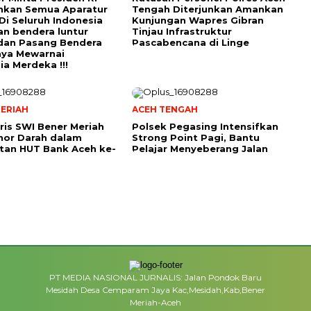
hkan Semua Aparatur
Tengah Diterjunkan Amankan
Di Seluruh Indonesia
Kunjungan Wapres Gibran
an bendera luntur
Tinjau Infrastruktur
dan Pasang Bendera
Pascabencana di Linge
aya Mewarnai
ia Merdeka !!!
ERIAH
ACEH TENGAH
ris SWI Bener Meriah
Polsek Pegasing Intensifkan
nor Darah dalam
Strong Point Pagi, Bantu
tan HUT Bank Aceh ke-
Pelajar Menyeberang Jalan
PT MEDIA NASIONAL JURNALIS: Jalan Pondok Baru
Mesidah Desa Cemparam Jaya Kac,Mesidah,Kab,Bener
Meriah-Aceh