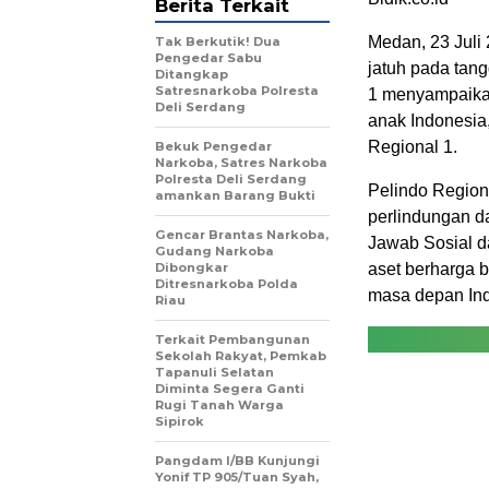
Berita Terkait
Medan, 23 Juli
Tak Berkutik! Dua
Pengedar Sabu
jatuh pada tang
Ditangkap
Satresnarkoba Polresta
1 menyampaikan
Deli Serdang
anak Indonesia
Regional 1.
Bekuk Pengedar
Narkoba, Satres Narkoba
Polresta Deli Serdang
Pelindo Region
amankan Barang Bukti
perlindungan d
Gencar Brantas Narkoba,
Jawab Sosial d
Gudang Narkoba
Dibongkar
aset berharga 
Ditresnarkoba Polda
masa depan Ind
Riau
Terkait Pembangunan
Sekolah Rakyat, Pemkab
Tapanuli Selatan
Diminta Segera Ganti
Rugi Tanah Warga
Sipirok
Pangdam I/BB Kunjungi
Yonif TP 905/Tuan Syah,