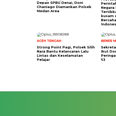
Depan SPBU Denai, Doni
Perinta
Chaniago Diamankan Polsek
Negara 
Medan Area
Tertibk
kusam 
Bercah
Indones
ACEH TENGAH
BENER M
Strong Point Pagi, Polsek Silih
Sekreta
Nara Bantu Kelancaran Lalu
Ikut Do
Lintas dan Keselamatan
Peringa
Pelajar
53