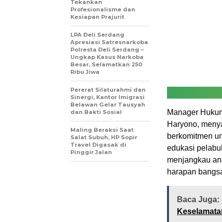
Tekankan
Profesionalisme dan
Kesiapan Prajurit
LPA Deli Serdang
Apresiasi Satresnarkoba
Polresta Deli Serdang –
Ungkap Kasus Narkoba
Besar, Selamatkan 250
Ribu Jiwa
Pererat Silaturahmi dan
Sinergi, Kantor Imigrasi
Belawan Gelar Tausyah
Manager Hukum 
dan Bakti Sosial
Haryono, menya
Maling Beraksi Saat
berkomitmen un
Salat Subuh, HP Sopir
Travel Digasak di
edukasi pelabu
Pinggir Jalan
menjangkau ana
harapan bangsa
Baca Juga:
Keselamatan