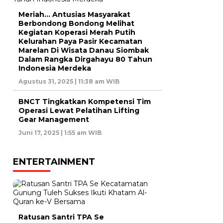
Meriah… Antusias Masyarakat
Berbondong Bondong Melihat
Kegiatan Koperasi Merah Putih
Kelurahan Paya Pasir Kecamatan
Marelan Di Wisata Danau Siombak
Dalam Rangka Dirgahayu 80 Tahun
Indonesia Merdeka
Agustus 31, 2025 | 11:38 am WIB
BNCT Tingkatkan Kompetensi Tim
Operasi Lewat Pelatihan Lifting
Gear Management
Juni 17, 2025 | 1:55 am WIB
ENTERTAINMENT
Ratusan Santri TPA Se