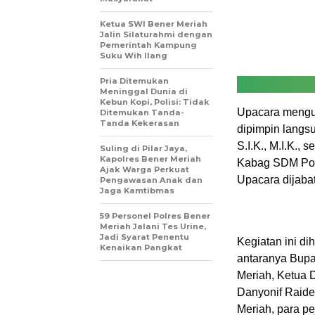
Ketua SWI Bener Meriah
Jalin Silaturahmi dengan
Pemerintah Kampung
Suku Wih Ilang
Pria Ditemukan
Meninggal Dunia di
Kebun Kopi, Polisi: Tidak
Upacara mengus
Ditemukan Tanda-
Tanda Kekerasan
dipimpin langs
S.I.K., M.I.K.,
Suling di Pilar Jaya,
Kapolres Bener Meriah
Kabag SDM Pol
Ajak Warga Perkuat
Upacara dijaba
Pengawasan Anak dan
Jaga Kamtibmas
59 Personel Polres Bener
Meriah Jalani Tes Urine,
Jadi Syarat Penentu
Kegiatan ini di
Kenaikan Pangkat
antaranya Bupa
Meriah, Ketua 
Danyonif Raide
Meriah, para pe