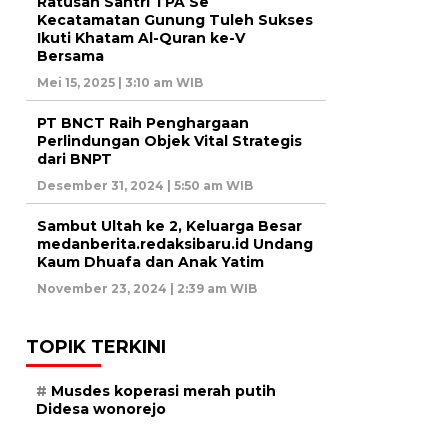
Ratusan Santri TPA Se
Kecatamatan Gunung Tuleh Sukses
Ikuti Khatam Al-Quran ke-V
Bersama
Mei 15, 2025 | 3:10 am WIB
PT BNCT Raih Penghargaan
Perlindungan Objek Vital Strategis
dari BNPT
Desember 31, 2024 | 5:50 am WIB
Sambut Ultah ke 2, Keluarga Besar
medanberita.redaksibaru.id Undang
Kaum Dhuafa dan Anak Yatim
November 23, 2024 | 2:39 am WIB
TOPIK TERKINI
Musdes koperasi merah putih
Didesa wonorejo