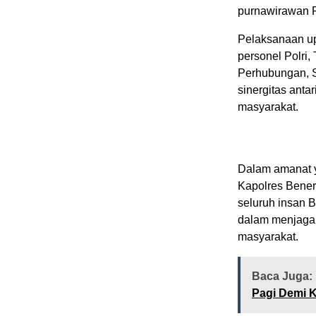
purnawirawan P
Pelaksanaan upa
personel Polri
Perhubungan, S
sinergitas anta
masyarakat.
Dalam amanat 
Kapolres Bene
seluruh insan 
dalam menjaga
masyarakat.
Baca Juga:
Pagi Demi K