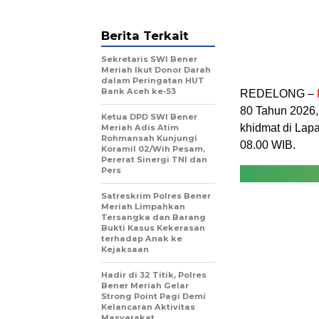
Berita Terkait
Sekretaris SWI Bener
Meriah Ikut Donor Darah
dalam Peringatan HUT
Bank Aceh ke-53
REDELONG –
80 Tahun 2026,
Ketua DPD SWI Bener
khidmat di Lapa
Meriah Adis Atim
Rohmansah Kunjungi
08.00 WIB.
Koramil 02/Wih Pesam,
Pererat Sinergi TNI dan
Pers
Satreskrim Polres Bener
Meriah Limpahkan
Tersangka dan Barang
Bukti Kasus Kekerasan
terhadap Anak ke
Kejaksaan
Hadir di 32 Titik, Polres
Bener Meriah Gelar
Strong Point Pagi Demi
Kelancaran Aktivitas
Masyarakat