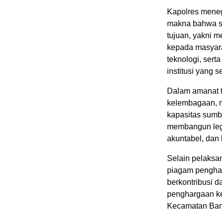
Kapolres mene
makna bahwa se
tujuan, yakni 
kepada masyara
teknologi, sert
institusi yang s
Dalam amanat t
kelembagaan, m
kapasitas sumbe
membangun legit
akuntabel, dan b
Selain pelaksa
piagam penghar
berkontribusi 
penghargaan kep
Kecamatan Ban