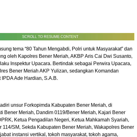
SCROLL TO RESUME CONTENT
ung tema “80 Tahun Mengabdi, Polri untuk Masyarakat” dan
ung oleh Kapolres Bener Meriah, AKBP Aris Cai Dwi Susanto,
 selaku Inspektur Upacara. Bertindak sebagai Perwira Upacara,
res Bener Meriah AKP Yulizan, sedangkan Komandan
t IPDA Ade Hardian, S.A.B.
hadiri unsur Forkopimda Kabupaten Bener Meriah, di
ti Bener Meriah, Dandim 0119/Bener Meriah, Kajari Bener
DPRK, Ketua Pengadilan Negeri, Ketua Mahkamah Syariah,
r 114/SM, Sekda Kabupaten Bener Meriah, Wakapolres Bener
jabat instansi vertikal, tokoh masyarakat, tokoh agama,