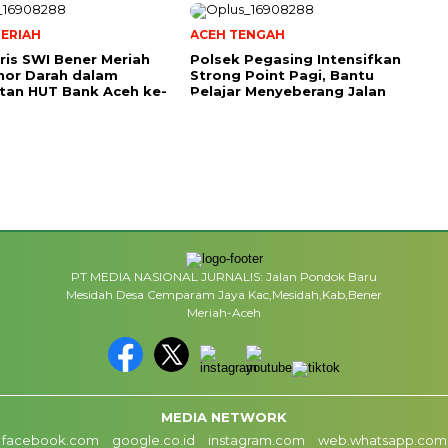
ERIAH
ACEH TENGAH
ris SWI Bener Meriah
Polsek Pegasing Intensifkan
nor Darah dalam
Strong Point Pagi, Bantu
tan HUT Bank Aceh ke-
Pelajar Menyeberang Jalan
PT MEDIA NASIONAL JURNALIS: Jalan Pondok Baru
Mesidah Desa Cemparam Jaya Kac,Mesidah,Kab,Bener
Meriah-Aceh
MEDIA NETWORK
facebook.com
google.co.id
instagram.com
web.whatsapp.com