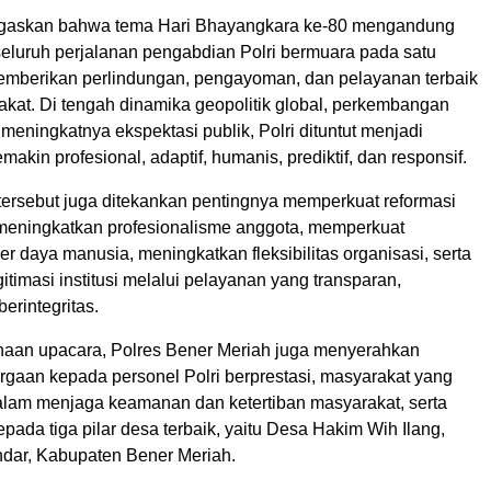
gaskan bahwa tema Hari Bhayangkara ke-80 mengandung
luruh perjalanan pengabdian Polri bermuara pada satu
memberikan perlindungan, pengayoman, dan pelayanan terbaik
kat. Di tengah dinamika geopolitik global, perkembangan
a meningkatnya ekspektasi publik, Polri dituntut menjadi
emakin profesional, adaptif, humanis, prediktif, dan responsif.
ersebut juga ditekankan pentingnya memperkuat reformasi
eningkatkan profesionalisme anggota, memperkuat
r daya manusia, meningkatkan fleksibilitas organisasi, serta
imasi institusi melalui pelayanan yang transparan,
erintegritas.
naan upacara, Polres Bener Meriah juga menyerahkan
gaan kepada personel Polri berprestasi, masyarakat yang
dalam menjaga keamanan dan ketertiban masyarakat, serta
ada tiga pilar desa terbaik, yaitu Desa Hakim Wih Ilang,
dar, Kabupaten Bener Meriah.