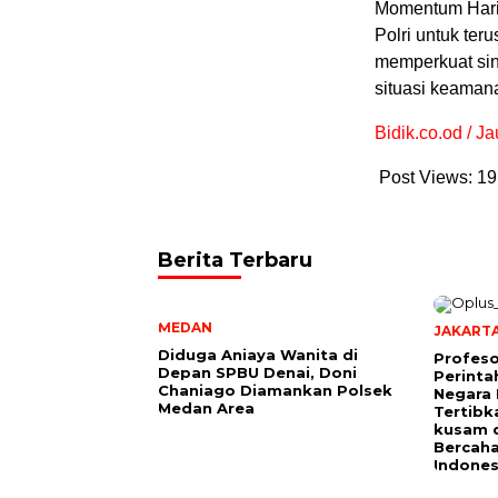
Momentum Hari 
Polri untuk ter
memperkuat si
situasi keaman
Bidik.co.od / 
Post Views:
19
Berita Terbaru
MEDAN
JAKART
Diduga Aniaya Wanita di
Profeso
Depan SPBU Denai, Doni
Perinta
Chaniago Diamankan Polsek
Negara 
Medan Area
Tertibk
kusam 
Bercah
Indones