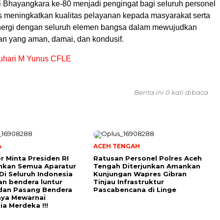
Bhayangkara ke-80 menjadi pengingat bagi seluruh personel
us meningkatkan kualitas pelayanan kepada masyarakat serta
nergi dengan seluruh elemen bangsa dalam mewujudkan
an yang aman, damai, dan kondusif.
Jauhari M Yunus CFLE
Berita ini 0 kali dibaca
A
ACEH TENGAH
r Minta Presiden RI
Ratusan Personel Polres Aceh
hkan Semua Aparatur
Tengah Diterjunkan Amankan
Di Seluruh Indonesia
Kunjungan Wapres Gibran
an bendera luntur
Tinjau Infrastruktur
dan Pasang Bendera
Pascabencana di Linge
aya Mewarnai
ia Merdeka !!!