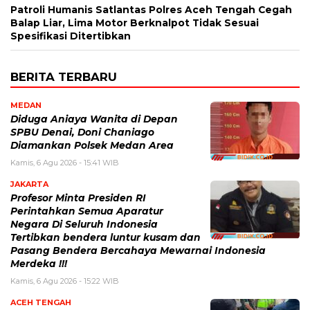
Patroli Humanis Satlantas Polres Aceh Tengah Cegah
Balap Liar, Lima Motor Berknalpot Tidak Sesuai
Spesifikasi Ditertibkan
BERITA TERBARU
MEDAN
Diduga Aniaya Wanita di Depan
SPBU Denai, Doni Chaniago
Diamankan Polsek Medan Area
Kamis, 6 Agu 2026 - 15:41 WIB
JAKARTA
Profesor Minta Presiden RI
Perintahkan Semua Aparatur
Negara Di Seluruh Indonesia
Tertibkan bendera luntur kusam dan
Pasang Bendera Bercahaya Mewarnai Indonesia
Merdeka !!!
Kamis, 6 Agu 2026 - 15:22 WIB
ACEH TENGAH