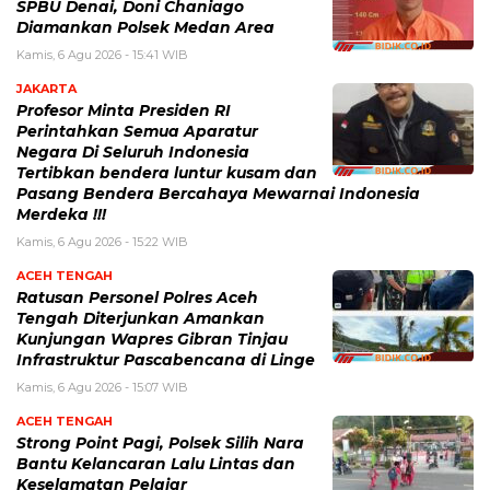
SPBU Denai, Doni Chaniago
Diamankan Polsek Medan Area
Kamis, 6 Agu 2026 - 15:41 WIB
JAKARTA
Profesor Minta Presiden RI
Perintahkan Semua Aparatur
Negara Di Seluruh Indonesia
Tertibkan bendera luntur kusam dan
Pasang Bendera Bercahaya Mewarnai Indonesia
Merdeka !!!
Kamis, 6 Agu 2026 - 15:22 WIB
ACEH TENGAH
Ratusan Personel Polres Aceh
Tengah Diterjunkan Amankan
Kunjungan Wapres Gibran Tinjau
Infrastruktur Pascabencana di Linge
Kamis, 6 Agu 2026 - 15:07 WIB
ACEH TENGAH
Strong Point Pagi, Polsek Silih Nara
Bantu Kelancaran Lalu Lintas dan
Keselamatan Pelajar